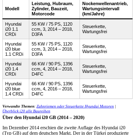
Leistung, Hubraum,
Nockenwellenantrieb,
Modell
Zylinder, Bauzeit,
Wartungsintervall
Motorcode
(km/Jahre)
Hyundai
55 KW / 75 PS, 1120
Steuerkette,
i20 1.1
ccm, 3, 2014 – 2018,
Wartungsfrei
CRDi
D3FA
Hyundai
55 KW / 75 PS, 1120
Steuerkette,
i20 blue
ccm, 3, 2014 – 2018,
Wartungsfrei
1.1 CRDi
D3FA
Hyundai
66 KW / 90 PS, 1396
Steuerkette,
i20 1.4
ccm, 4, 2014 – 2018,
Wartungsfrei
CRDi
D4FC
Hyundai
66 KW / 90 PS, 1396
Steuerkette,
i20 blue
ccm, 4, 2016 – 2018,
Wartungsfrei
1.4 CRDi
D4FC
Verwandte Themen
:
Zahnriemen oder Steuerkette Hyundai Motoren
|
Überblick i20 alle Baureihen
Über den Hyundai i20 GB (2014 – 2020)
Im Dezember 2014 erschien die zweite Auflage des Hyundai i20
(Typ GB) auf dem deutschen Markt. Der in der Türkei produzierte