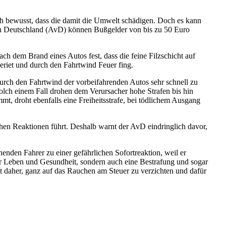
uch bewusst, dass die damit die Umwelt schädigen. Doch es kann
on Deutschland (AvD) können Bußgelder von bis zu 50 Euro
ch dem Brand eines Autos fest, dass die feine Filzschicht auf
riet und durch den Fahrtwind Feuer fing.
ch den Fahrtwind der vorbeifahrenden Autos sehr schnell zu
olch einem Fall drohen dem Verursacher hohe Strafen bis hin
mt, droht ebenfalls eine Freiheitsstrafe, bei tödlichem Ausgang
hen Reaktionen führt. Deshalb warnt der AvD eindringlich davor,
enden Fahrer zu einer gefährlichen Sofortreaktion, weil er
nur Leben und Gesundheit, sondern auch eine Bestrafung und sogar
t daher, ganz auf das Rauchen am Steuer zu verzichten und dafür