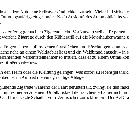
n aus dem Auto eine Selbstverständlichkeit zu sein. Viele sind sich a
s Ordnungswidrigkeit geahndet. Nach Auskunft des Automobilclubs v
.
der fertig gerauchten Zigarette nicht. Vor kurzem stellten Experten na
worfene Zigarette durch den Kühlergrill auf die Motorhaubenwanne ge
Folgen haben: auf trockenen Grasflächen und Böschungen kann es dur
che nahe an einem Waldgebiet liegt und ein Waldbrand entsteht – in s
fahrenden Verkehrsteilnehmer so irritiert, dass es zu einem Unfall kom
es Straßenverkehres.
in den Helm oder die Kleidung gelangen, was sofort zu lebensgefährlic
becher im Auto ist die einzig richtige Ablage.
lühende Zigarette während der Fahrt herunterfällt, zwingt sie den rauch
mmt es hierbei zu einem Unfall, riskiert der rauchende Fahrer nicht 
 Geld für ersetzte Schäden vom Verursacher zurückfordern. Der AvD rä