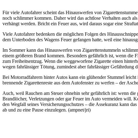
Für viele Autofahrer scheint das Hinauswerfen von Zigarettenstummel
noch schlimmer kommen. Daher wird das achtlose Verhalten auch al
verhängt werden. Bricht ein Feuer aus, wird daraus sogar eine Straftat
Viele Autofahrer bedenken die möglichen Folgen des Hinausschnippens 
dem Unterboden des Wagens Feuer gefangen hatte, weil eine hinausge
Im Sommer kann das Hinauswerfen von Zigarettenstummeln schlimme 
einem größeren Brand kommen. Besonders gefährlich ist, wenn die Flä
zum Freiheitsentzug. Wenn die weggeworfene Zigarette einen hinterher
wegen fahrlässiger Tötung, zumindest aber fahrlässiger Gefährdung d
Bei Motorradfahrern hinter Autos kann ein glühender Stummel leicht 
brennende Zigarettenreste aus dem Autofenster zu werfen – der Aschen
Auch, weil Rauchen am Steuer ohnehin sehr gefährlich ist: wenn die g
Brandlöcher, Verletzungen oder gar Feuer im Auto vermeiden will. Ko
den Wegfall seines Versicherungsschutzes – die Assekuranz kann das
ab und zu eine Pause einzulegen. (ampnet/jri)