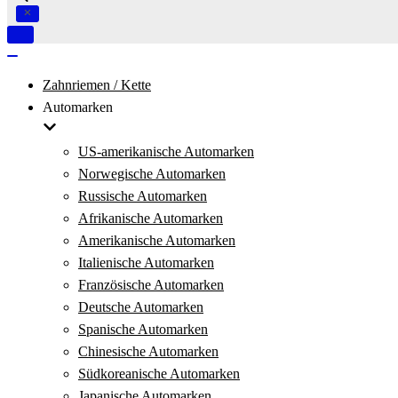
Navigation
umschalten
Navigation
umschalten
Zahnriemen / Kette
Automarken
US-amerikanische Automarken
Norwegische Automarken
Russische Automarken
Afrikanische Automarken
Amerikanische Automarken
Italienische Automarken
Französische Automarken
Deutsche Automarken
Spanische Automarken
Chinesische Automarken
Südkoreanische Automarken
Japanische Automarken