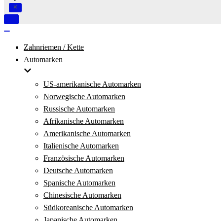
Navigation
umschalten
Navigation
umschalten
Zahnriemen / Kette
Automarken
US-amerikanische Automarken
Norwegische Automarken
Russische Automarken
Afrikanische Automarken
Amerikanische Automarken
Italienische Automarken
Französische Automarken
Deutsche Automarken
Spanische Automarken
Chinesische Automarken
Südkoreanische Automarken
Japanische Automarken