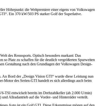
neller Höhepunkt: die Weltpremiere einer eigens von Volkswagen
 GTI“. Ein 370 kW/503 PS starker Golf der Superlative.
ie Welt des Rennsports. Optisch besonders markant: Das
 so Platz zu schaffen für die deutlich vergrößerten Spurweiten
zisen Gestaltung nach den Grundlagen der Volkswagen Design-
s. An Bord der „Design Vision GTI“ wurde diese Leistung nun
er-Motor des Serien-GTI handelt es sich allerdings auch beim
6-TSI entwickelt bereits im Drehzahlkeller (ab 2.000 U/min)
 Allradantrieb auf die Vorder- und Hinterräder verteilt.
Dieses Auto ist ein Golf GTI. Diese Erkenntnisse mögen auf den