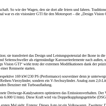
haft. So wie der Wagen, den sie dort alle feiern und fahren. Traditio
mal war es ein visionärer GTI für den Motorsport – die „Design Vision
ion; sie transferiert das Design und Leistungspotenzial der Ikone in d
d Seitenschweller als eigenständige Karosserieelemente nach außen, um
gn Vision GTI“ wirkt trotz der extremen Modifikationen dank der prä
iner Rennserie starten.
respektive 169 kW/230 PS (Performance) souveräner denn je unterweg
n Reihen-Vierzylinder, sondern ein V-Sechszylinder. Analog zum 2,0-Lit
zenden Benziner mit Turboaufladung.
nete Dreiwege-Katalysatoren optimieren das Emissionsverhalten. Der V
.000 U/min). Diese Kraft wird via Doppelkupplungsgetriebe (DSG) und
rsten Mal sieht. Erstens: Dieses Auto ist ein Volkswagen. Zweitens: 