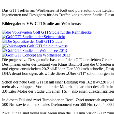
Das GTI-Treffen am Wörthersee ist Kult und pure automobile Leidensc
Ingenieuren und Designern für das Treffen konzipierten Studie. Dies
Bildergalerie: VW GTI Studie am Wörthersee
Die progressive Designstudie basiert auf dem GTI der siebten Generat
Designteam unter der Leitung von Klaus Bischoff zog die C-Säulen un
und eigens entwickelten 20-Zoll-Räder. Der 300 km/h schnelle „Desi
DNA derart homogen, als würde dieser „Über-GTI“ schon morgen in e
Schon der neue Golf GTI ist mit einer Leistung von 162 kW/220 PS 
mehr als verdoppelt. Vorn unter der Motorhaube arbeitet deshalb kei
3,0-Liter-Motor der Studie um einen TSI – also einen direkteinsprit
In diesem Fall sind zwei Turbolader an Bord. Zwei motornah angeord
500 Nm sowie ein maximales Drehmoment von 560 Nm (von 4.000 bis 6
Zwei Dinge sind völlig klar, wenn man die „Design Vision GTI“ zum e