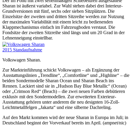
Der im Fond mit zwei serienmäßigen Schiebetüren ausgestattete
Sharan ist äußerst variabel. Zur Wahl stehen dabei drei Interieur-
Grundversionen mit fünf, sechs oder sieben Sitzplätzen. Die
Einzelsitze der zweiten und dritten Sitzreihe werden zur Nutzung
der maximalen Variabilität mit einem leicht zu bedienenden
Klappmechanismus einfach im Fahrzeugboden verstaut. Die
Fondsitze der zweiten Sitzreihe sind längs und um 20 Grad in der
Lehnenneigung einstellbar.
Volkswagen Sharan.
Zur Markteinführung schickt Volkswagen – als Ergänzung der
Ausstattungslinien „Trendline“, „Comfortline“ und „Highline“ – die
beiden Sondermodelle Sharan Ocean und Sharan Beach ins
Rennen. Lackiert sind sie in „Hudson Bay Blue Metallic“ (Ocean)
oder „Crimson Red“ (Beach) – die zwei neuen Farben debütieren
exklusiv mit den Sondermodellen. Zur erweiterten Exterieur-
Ausstattung gehören unter anderem die neu designten 16-Zoll-
Leichtmetallfelgen „Jakarta“ und eine silberne Dachreling.
Auf den Markt kommen wird der neue Sharan in Europa im Juli; in
Deutschland beginnt der Vorverkauf bereits im April. (ampnet/nic)