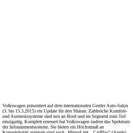
Volkswagen präsentiert auf dem internationalen Genfer Auto-Salon
(3. bis 15.3.2015) ein Update für den Sharan. Zahlreiche Komfort-
und Assistenzsysteme sind neu an Bord und im Segment zum Teil
einzigartig. Komplett erneuert hat Volkswagen zudem das Spektrum
der Infotainmentsysteme. Sie bieten ein Höchstmaß an
Konnektivität; erstmals sind auch „MirrorLink, „CarPlay“ (Apple)