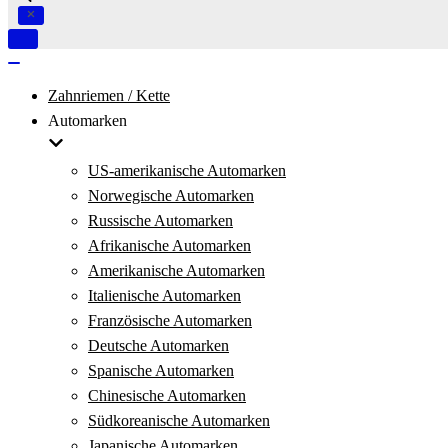
Navigation
umschalten
Navigation
umschalten
Zahnriemen / Kette
Automarken
US-amerikanische Automarken
Norwegische Automarken
Russische Automarken
Afrikanische Automarken
Amerikanische Automarken
Italienische Automarken
Französische Automarken
Deutsche Automarken
Spanische Automarken
Chinesische Automarken
Südkoreanische Automarken
Japanische Automarken