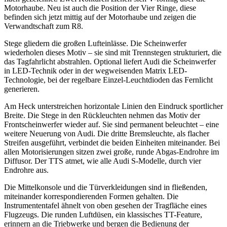
Motorhaube. Neu ist auch die Position der Vier Ringe, diese
befinden sich jetzt mittig auf der Motorhaube und zeigen die
Verwandtschaft zum R8.
Stege gliedern die großen Lufteinlässe. Die Scheinwerfer
wiederholen dieses Motiv – sie sind mit Trennstegen strukturiert, die
das Tagfahrlicht abstrahlen. Optional liefert Audi die Scheinwerfer
in LED-Technik oder in der wegweisenden Matrix LED-
Technologie, bei der regelbare Einzel-Leuchtdioden das Fernlicht
generieren.
Am Heck unterstreichen horizontale Linien den Eindruck sportlicher
Breite. Die Stege in den Rückleuchten nehmen das Motiv der
Frontscheinwerfer wieder auf. Sie sind permanent beleuchtet – eine
weitere Neuerung von Audi. Die dritte Bremsleuchte, als flacher
Streifen ausgeführt, verbindet die beiden Einheiten miteinander. Bei
allen Motorisierungen sitzen zwei große, runde Abgas-Endrohre im
Diffusor. Der TTS atmet, wie alle Audi S-Modelle, durch vier
Endrohre aus.
Die Mittelkonsole und die Türverkleidungen sind in fließenden,
miteinander korrespondierenden Formen gehalten. Die
Instrumententafel ähnelt von oben gesehen der Tragfläche eines
Flugzeugs. Die runden Luftdüsen, ein klassisches TT-Feature,
erinnern an die Triebwerke und bergen die Bedienung der