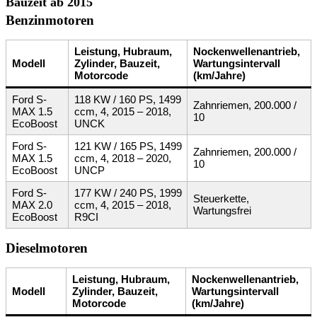
Bauzeit ab 2015
Benzinmotoren
Leistung, Hubraum,
Nockenwellenantrieb,
Modell
Zylinder, Bauzeit,
Wartungsintervall
Motorcode
(km/Jahre)
Ford S-
118 KW / 160 PS, 1499
Zahnriemen, 200.000 /
MAX 1.5
ccm, 4, 2015 – 2018,
10
EcoBoost
UNCK
Ford S-
121 KW / 165 PS, 1499
Zahnriemen, 200.000 /
MAX 1.5
ccm, 4, 2018 – 2020,
10
EcoBoost
UNCP
Ford S-
177 KW / 240 PS, 1999
Steuerkette,
MAX 2.0
ccm, 4, 2015 – 2018,
Wartungsfrei
EcoBoost
R9CI
Dieselmotoren
Leistung, Hubraum,
Nockenwellenantrieb,
Modell
Zylinder, Bauzeit,
Wartungsintervall
Motorcode
(km/Jahre)