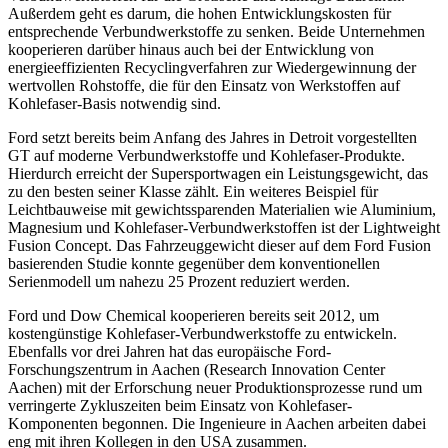
Außerdem geht es darum, die hohen Entwicklungskosten für
entsprechende Verbundwerkstoffe zu senken. Beide Unternehmen
kooperieren darüber hinaus auch bei der Entwicklung von
energieeffizienten Recyclingverfahren zur Wiedergewinnung der
wertvollen Rohstoffe, die für den Einsatz von Werkstoffen auf
Kohlefaser-Basis notwendig sind.
Ford setzt bereits beim Anfang des Jahres in Detroit vorgestellten
GT auf moderne Verbundwerkstoffe und Kohlefaser-Produkte.
Hierdurch erreicht der Supersportwagen ein Leistungsgewicht, das
zu den besten seiner Klasse zählt. Ein weiteres Beispiel für
Leichtbauweise mit gewichtssparenden Materialien wie Aluminium,
Magnesium und Kohlefaser-Verbundwerkstoffen ist der Lightweight
Fusion Concept. Das Fahrzeuggewicht dieser auf dem Ford Fusion
basierenden Studie konnte gegenüber dem konventionellen
Serienmodell um nahezu 25 Prozent reduziert werden.
Ford und Dow Chemical kooperieren bereits seit 2012, um
kostengünstige Kohlefaser-Verbundwerkstoffe zu entwickeln.
Ebenfalls vor drei Jahren hat das europäische Ford-
Forschungszentrum in Aachen (Research Innovation Center
Aachen) mit der Erforschung neuer Produktionsprozesse rund um
verringerte Zykluszeiten beim Einsatz von Kohlefaser-
Komponenten begonnen. Die Ingenieure in Aachen arbeiten dabei
eng mit ihren Kollegen in den USA zusammen.