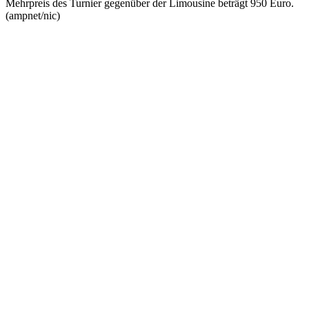
Mehrpreis des Turnier gegenüber der Limousine beträgt 950 Euro.
(ampnet/nic)