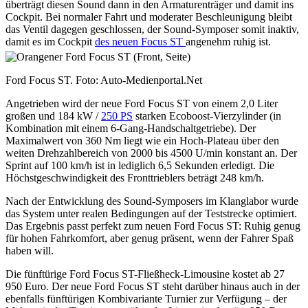
überträgt diesen Sound dann in den Armaturenträger und damit ins
Cockpit. Bei normaler Fahrt und moderater Beschleunigung bleibt
das Ventil dagegen geschlossen, der Sound-Symposer somit inaktiv,
damit es im Cockpit
des neuen Focus ST
angenehm ruhig ist.
Ford Focus ST. Foto: Auto-Medienportal.Net
Angetrieben wird der neue Ford Focus ST von einem 2,0 Liter
großen und 184 kW /
250 PS
starken Ecoboost-Vierzylinder (in
Kombination mit einem 6-Gang-Handschaltgetriebe). Der
Maximalwert von 360 Nm liegt wie ein Hoch-Plateau über den
weiten Drehzahlbereich von 2000 bis 4500 U/min konstant an. Der
Sprint auf 100 km/h ist in lediglich 6,5 Sekunden erledigt. Die
Höchstgeschwindigkeit des Fronttrieblers beträgt 248 km/h.
Nach der Entwicklung des Sound-Symposers im Klanglabor wurde
das System unter realen Bedingungen auf der Teststrecke optimiert.
Das Ergebnis passt perfekt zum neuen Ford Focus ST: Ruhig genug
für hohen Fahrkomfort, aber genug präsent, wenn der Fahrer Spaß
haben will.
Die fünftürige Ford Focus ST-Fließheck-Limousine kostet ab 27
950 Euro. Der neue Ford Focus ST steht darüber hinaus auch in der
ebenfalls fünftürigen Kombivariante Turnier zur Verfügung – der