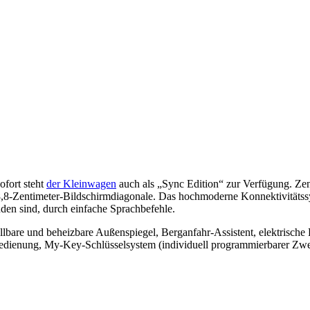
ofort steht
der Kleinwagen
auch als „Sync Edition“ zur Verfügung. Ze
t 8,8-Zentimeter-Bildschirmdiagonale. Das hochmoderne Konnektivitäts
en sind, durch einfache Sprachbefehle.
bare und beheizbare Außenspiegel, Berganfahr-Assistent, elektrische 
bedienung, My-Key-Schlüsselsystem (individuell programmierbarer Zwei