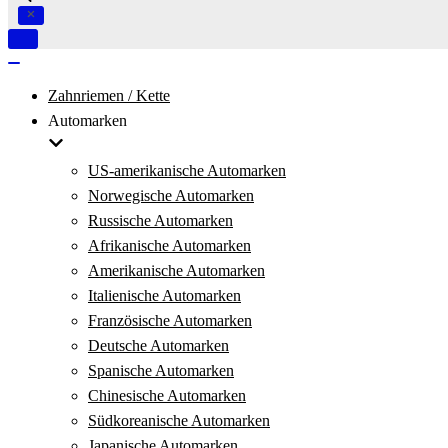
Navigation
umschalten
Navigation
umschalten
Zahnriemen / Kette
Automarken
US-amerikanische Automarken
Norwegische Automarken
Russische Automarken
Afrikanische Automarken
Amerikanische Automarken
Italienische Automarken
Französische Automarken
Deutsche Automarken
Spanische Automarken
Chinesische Automarken
Südkoreanische Automarken
Japanische Automarken