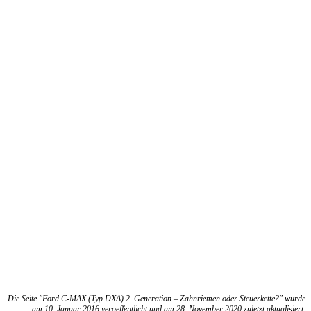
Die Seite "Ford C-MAX (Typ DXA) 2. Generation – Zahnriemen oder Steuerkette?" wurde
am 10. Januar 2016 veroeffentlicht und am 28. November 2020 zuletzt aktualisiert.