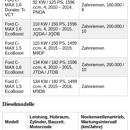
92 KW / 125 PS, 1596
MAX 1.6
Zahnriemen, 160.000 /
ccm, 4, 2010 – 2014,
Duratec Ti-
8
PNDA
VCT
Ford C-
110 KW / 150 PS, 1596
Zahnriemen, 200.000 /
MAX 1.6
ccm, 4, 2010 – 2015,
10
EcoBoost
JQDA / JQDB
Ford C-
110 KW / 150 PS, 1499
MAX 1.5
ccm, 4, 2015 – 2019,
Zahnriemen
EcoBoost
M8DF
Ford C-
134 KW / 182 PS, 1596
Zahnriemen, 200.000 /
MAX 1.6
ccm, 4, 2010 – 2015,
10
EcoBoost
JTDA / JTDB
Ford C-
134 KW / 182 PS, 1499
MAX 1.5
ccm, 4, 2015 – 2018,
Zahnriemen
EcoBoost
M9DB
Dieselmodelle
Leistung, Hubraum,
Nockenwellenantrieb,
Modell
Zylinder, Bauzeit,
Wartungsintervall
Motorcode
(km/Jahre)