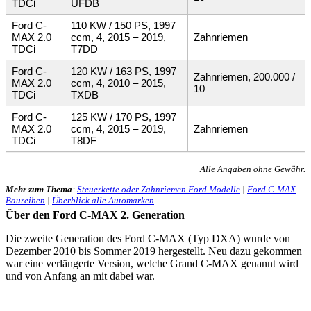
TDCi
UFDB
Ford C-
110 KW / 150 PS, 1997
MAX 2.0
ccm, 4, 2015 – 2019,
Zahnriemen
TDCi
T7DD
Ford C-
120 KW / 163 PS, 1997
Zahnriemen, 200.000 /
MAX 2.0
ccm, 4, 2010 – 2015,
10
TDCi
TXDB
Ford C-
125 KW / 170 PS, 1997
MAX 2.0
ccm, 4, 2015 – 2019,
Zahnriemen
TDCi
T8DF
Alle Angaben ohne Gewähr.
Mehr zum Thema
:
Steuerkette oder Zahnriemen Ford Modelle
|
Ford C-MAX
Baureihen
|
Überblick alle Automarken
Über den Ford C-MAX 2. Generation
Die zweite Generation des Ford C-MAX (Typ DXA) wurde von
Dezember 2010 bis Sommer 2019 hergestellt. Neu dazu gekommen
war eine verlängerte Version, welche Grand C-MAX genannt wird
und von Anfang an mit dabei war.