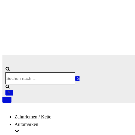
Suchen
nach …
Navigation
umschalten
Navigation
umschalten
Zahnriemen / Kette
Automarken