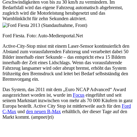
Geschwindigkeiten von bis zu 30 km/h zu vermindern. Im
Bedarfsfall wird das eigene Fahrzeug automatisch abgebremst,
zugleich wird die Motorleistung herabgesetzt und das
Warnblinklicht für zehn Sekunden aktiviert.
Ford Fiesta. Foto: Auto-Medienportal.Net
Active-City-Stop misst mit einem Laser-Sensor kontinuierlich den
Abstand zum vorausfahrenden Fahrzeug und verarbeitet dabei 50
Bilder innerhalb einer Sekunde – das entspricht etwa 15 Bildern
innerhalb der Zeit eines Lidschlags. Wenn das vorausfahrende
Fahrzeug langsamer wird oder abrupt bremst, erhöht das System
frühzeitig den Bremsdruck und leitet bei Bedarf selbstständig den
Bremsvorgang ein.
Das System, das 2011 mit dem „Euro NCAP Advanced“ Award
ausgezeichnet worden ist, wurde im
Focus
eingeführt und seit
seinem Marktstart inzwischen von mehr als 70 000 Käufern in ganz
Europa bestellt. Active City Stop ist mittlerweile auch für den
Ford
C-Max
und
den neuen B-Max
erhältlich, der dieser Tage auf den
Markt kommt. (ampnet/jri)