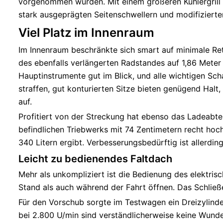
vorgenommen wurden. Mit einem größeren Kühlergrill 
stark ausgeprägten Seitenschwellern und modifiziert
Viel Platz im Innenraum
Im Innenraum beschränkte sich smart auf minimale Ret
des ebenfalls verlängerten Radstandes auf 1,86 Meter
Hauptinstrumente gut im Blick, und alle wichtigen Sc
straffen, gut konturierten Sitze bieten genügend Halt,
auf.
Profitiert von der Streckung hat ebenso das Ladeabte
befindlichen Triebwerks mit 74 Zentimetern recht hoc
340 Litern ergibt. Verbesserungsbedürftig ist allerdin
Leicht zu bedienendes Faltdach
Mehr als unkompliziert ist die Bedienung des elektris
Stand als auch während der Fahrt öffnen. Das Schließe
Für den Vorschub sorgte im Testwagen ein Dreizylind
bei 2.800 U/min sind verständlicherweise keine Wunde