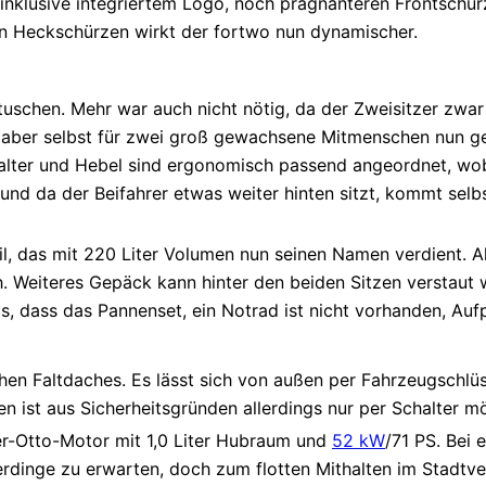
inklusive integriertem Logo, noch prägnanteren Frontschü
en Heckschürzen wirkt der fortwo nun dynamischer.
uschen. Mehr war auch nicht nötig, da der Zweisitzer zwar
 aber selbst für zwei groß gewachsene Mitmenschen nun gen
halter und Hebel sind ergonomisch passend angeordnet, wobe
 und da der Beifahrer etwas weiter hinten sitzt, kommt selb
il, das mit 220 Liter Volumen nun seinen Namen verdient. 
h. Weiteres Gepäck kann hinter den beiden Sitzen verstaut
gs, dass das Pannenset, ein Notrad ist nicht vorhanden, Aufp
chen Faltdaches. Es lässt sich von außen per Fahrzeugschl
n ist aus Sicherheitsgründen allerdings nur per Schalter mö
er-Otto-Motor mit 1,0 Liter Hubraum und
52 kW
/71 PS. Be
rdinge zu erwarten, doch zum flotten Mithalten im Stadtver