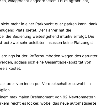
rzen, waagerecht angeordnetem LED-Tagfahrlicht,
 nicht mehr in einer Parkbucht quer parken kann, dank
ügend Platz bietet. Der Fahrer hat die
i die Bedienung weitestgehend intuitiv erfolgt. Die
st bei zwei sehr beleibten Insassen keine Platzangst
Allerdings ist der Kofferraumboden wegen des darunter
 werden, sodass sich eine Gesamtladekapazität von
reis kostet.
üssel oder von innen per Verdeckschalter sowohl im
glich.
i einem maximalen Drehmoment von 92 Newtonmetern
kehr reicht es locker, wobei das neue automatisierte