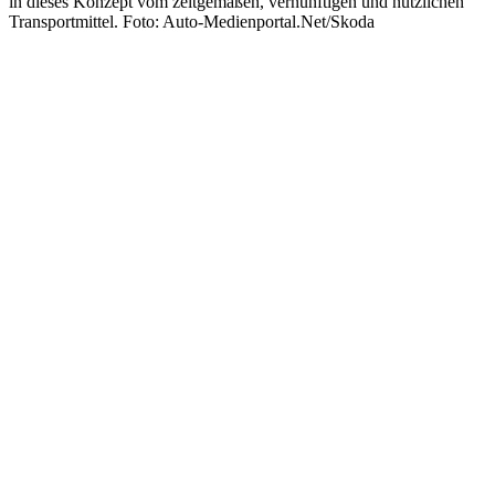
in dieses Konzept vom zeitgemäßen, vernünftigen und nützlichen
Transportmittel. Foto: Auto-Medienportal.Net/Skoda