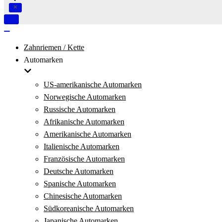
Navigation
umschalten
Navigation
umschalten
Zahnriemen / Kette
Automarken
US-amerikanische Automarken
Norwegische Automarken
Russische Automarken
Afrikanische Automarken
Amerikanische Automarken
Italienische Automarken
Französische Automarken
Deutsche Automarken
Spanische Automarken
Chinesische Automarken
Südkoreanische Automarken
Japanische Automarken