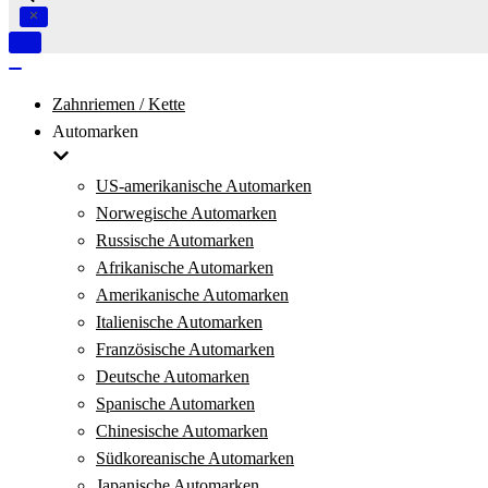
Navigation
umschalten
Navigation
umschalten
Zahnriemen / Kette
Automarken
US-amerikanische Automarken
Norwegische Automarken
Russische Automarken
Afrikanische Automarken
Amerikanische Automarken
Italienische Automarken
Französische Automarken
Deutsche Automarken
Spanische Automarken
Chinesische Automarken
Südkoreanische Automarken
Japanische Automarken