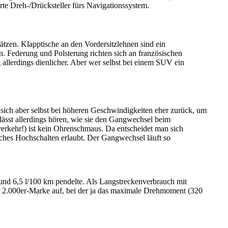
te Dreh-/Drücksteller fürs Navigationssystem.
ätzen. Klapptische an den Vordersitzlehnen sind ein
. Federung und Polsterung richten sich an französischen
lerdings dienlicher. Aber wer selbst bei einem SUV ein
t sich aber selbst bei höheren Geschwindigkeiten eher zurück, um
lässt allerdings hören, wie sie den Gangwechsel beim
erkehr!) ist kein Ohrenschmaus. Da entscheidet man sich
asches Hochschalten erlaubt. Der Gangwechsel läuft so
 und 6,5 l/100 km pendelte. Als Langstreckenverbrauch mit
r 2.000er-Marke auf, bei der ja das maximale Drehmoment (320