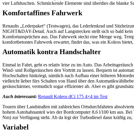
vier Luftduschen. Schmückende Elemente sind überdies die blanke Sch
Komfortaffines Fahrwerk
Renaults „Lederpaket“ (Testwagen), das Lederlenkrad und Sitzheizung 
NIGHT&DAY-Detail. Auch auf Langstrecken stellt sich so bald kein V
Komfortansprüchen aus. Das Fahrwerk steckt eine Menge weg. Temper
komfortbetontes Fahrwerk erwartet, findet das, was ein Koleos bietet
Automatik kontra Handschalter
Einmal in Fahrt, geht es relativ leise zu im Auto. Das Arbeitsgeräus
Wind- und Rollgeräuschen den Vortritt zu lassen. Bequem ist automat
Hochschalten hinkriegt, nämlich nach Aufbau einer höheren Motordre
vielleicht lieber fürs Schalten von Hand über den Automatikwählhebel
geräuschärmer, vermutlich sogar effizienter ab. Aber es gibt grundsä
Auch interessant:
Renault Koleos dCi 175 4×4 im Test
Touren über Landstraßen mit zahlreichen Ortsdurchfahrten absolviert
hohem Autobahnanteil wies der Bordcomputer 8,6 l/100 km aus. Bei 
Nm) zur Verfügung steht. Ab da legt der Turbodiesel dann kräftig zu
Variabel