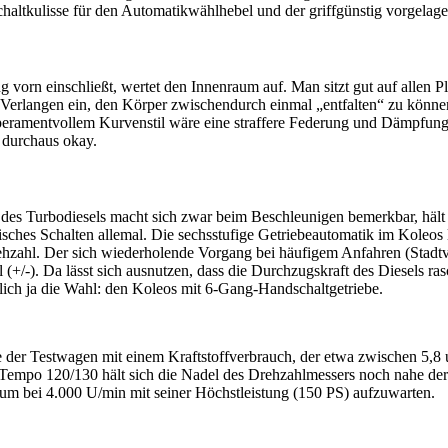
altkulisse für den Automatikwählhebel und der griffgünstig vorgelager
vorn einschließt, wertet den Innenraum auf. Man sitzt gut auf allen Pl
erlangen ein, den Körper zwischendurch einmal „entfalten“ zu können
amentvollem Kurvenstil wäre eine straffere Federung und Dämpfung al
, durchaus okay.
ch des Turbodiesels macht sich zwar beim Beschleunigen bemerkbar, häl
isches Schalten allemal. Die sechsstufige Getriebeautomatik im Koleos 
hzahl. Der sich wiederholende Vorgang bei häufigem Anfahren (Stadtv
 (+/-). Da lässt sich ausnutzen, dass die Durchzugskraft des Diesels r
tzlich ja die Wahl: den Koleos mit 6-Gang-Handschaltgetriebe.
e der Testwagen mit einem Kraftstoffverbrauch, der etwa zwischen 5,8
Tempo 120/130 hält sich die Nadel des Drehzahlmessers noch nahe de
, um bei 4.000 U/min mit seiner Höchstleistung (150 PS) aufzuwarten.