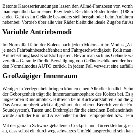
Betonte Karosserierundungen lassen den Allrad-Franzosen von vornher
man eigentlich kaum einen Pkw lenkt. Reichlich Bodenfreiheit (188 m
endet. Geht es im Gelände besonders steil bergab oder beim Anfahren 
nebenbei: Vortrieb über alle vier Räder bleibt die ideale Zugabe für A
Variable Antriebsmodi
Im Normalfall fährt der Koleos nach jedem Motorstart im Modus „AU
je nach Fahrbahnbeschaffenheit und Fahrgeschwindigkeit. Rollt man 
Antriebsstrang lässt Kraftstoff sparen. Bevor man sich ins Gelände
verteilt – Garantie für die Bewältigung von Geländeschikanen der bee
den Normalmodus AUTO zurück. In jedem Fall verweist eine auffällig
Großzügiger Innenraum
Weniger in Verlegenheit bringen können einen Allradler letztlich Sc
der Geborgenheit trägt die Innenraumatmosphäre des Koleos bei. Es g
ungestörten Rundumblick. Hilfreich beim Rückwärtsfahren sind die gro
Das Armaturenbrett wirkt aufgeräumt, den oberen Bereich vor der Fro
Soundsystem). Tasten und Drehregler für die einzelnen Bedieneinheiten
wurde auch der Ein- und Ausschalter für den Tempopiloten bzw. Temp
Mit der ganz in Schwarz gehaltenen Cockpit- und Türverkleidung, ei
an, dass selbst ein durchweg schwarzes Umfeld ansprechend sein kan