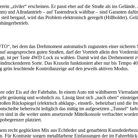
ein „ziviler“ erscheinen. Er passt eher auf die Straße als ins Geländ
m) und Allradantrieb – auf Tastendruck wählbar – sind Garanten dafür,
steil bergauf, wird das Problem elektronisch geregelt (Hillholder). Ge
nhängerbetrieb.
TO“, bei dem das Drehmoment automatisch zugunsten einer sicheren St
auf ausgesprochen guten Straßen, darf der Vortrieb allein den Vorde
 wagt, ist per Taste 4WD Lock zu wählen. Damit wird das Drehmoment z
indruckenderen Sorte. Das Kraxeln funktioniert aber nur bis Tempo 40. 
 grün leuchtende Kontrollanzeige auf den jeweils aktiven Modus.
hnee oder Eis auf der Fahrbahn. In einem Auto mit wählbarem Vierradan
eht geräumig und wohnlich zu. Lässig lässt sich „nach oben“ einsteige
ßen Rückspiegel (elektrisch abklapp-, einstell-, beheizbar) und die fr
ntscheibe beherrscht lediglich das mittig im aufgesetzten „Tunnel“ f
 sind in die weiter unten ansetzende Mittelkonsole verfrachtet worden.
obegrenzer platziert.
nem recht geglückten Mix aus Echtleder und genarbtem Kunstlederbezu
n. Für Kontraste sorgen metallfarbene Einfassungen der im Fahrerblic