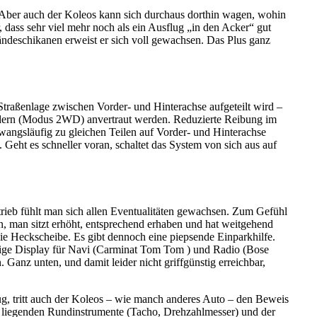
e. Aber auch der Koleos kann sich durchaus dorthin wagen, wohin
 dass sehr viel mehr noch als ein Ausflug „in den Acker“ gut
ländeschikanen erweist er sich voll gewachsen. Das Plus ganz
raßenlage zwischen Vorder- und Hinterachse aufgeteilt wird –
rrädern (Modus 2WD) anvertraut werden. Reduzierte Reibung im
wangsläufig zu gleichen Teilen auf Vorder- und Hinterachse
Geht es schneller voran, schaltet das System von sich aus auf
trieb fühlt man sich allen Eventualitäten gewachsen. Zum Gefühl
n, man sitzt erhöht, entsprechend erhaben und hat weitgehend
eie Heckscheibe. Es gibt dennoch eine piepsende Einparkhilfe.
arbige Display für Navi (Carminat Tom Tom ) und Radio (Bose
 Ganz unten, und damit leider nicht griffgünstig erreichbar,
g, tritt auch der Koleos – wie manch anderes Auto – den Beweis
k liegenden Rundinstrumente (Tacho, Drehzahlmesser) und der