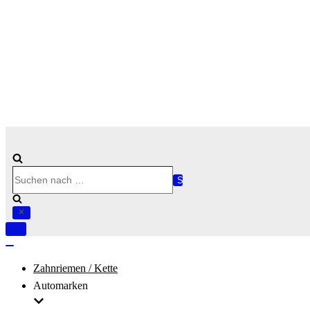
Suchen
nach …
Navigation
umschalten
Navigation
umschalten
Zahnriemen / Kette
Automarken