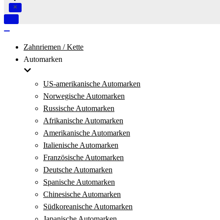
Navigation
umschalten
Navigation
umschalten
Zahnriemen / Kette
Automarken
US-amerikanische Automarken
Norwegische Automarken
Russische Automarken
Afrikanische Automarken
Amerikanische Automarken
Italienische Automarken
Französische Automarken
Deutsche Automarken
Spanische Automarken
Chinesische Automarken
Südkoreanische Automarken
Japanische Automarken