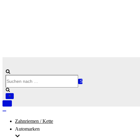
Suchen
nach …
Navigation
umschalten
Navigation
umschalten
Zahnriemen / Kette
Automarken