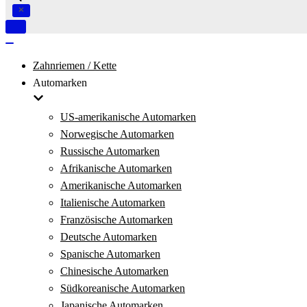
Navigation
umschalten
Navigation
umschalten
Zahnriemen / Kette
Automarken
US-amerikanische Automarken
Norwegische Automarken
Russische Automarken
Afrikanische Automarken
Amerikanische Automarken
Italienische Automarken
Französische Automarken
Deutsche Automarken
Spanische Automarken
Chinesische Automarken
Südkoreanische Automarken
Japanische Automarken