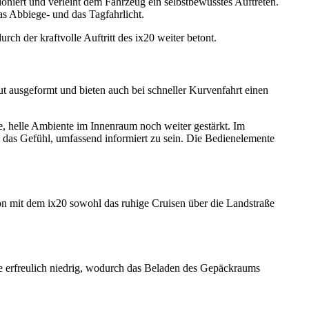
niert und verleiht dem Fahrzeug ein selbstbewusstes Auftreten.
as Abbiege- und das Tagfahrlicht.
h der kraftvolle Auftritt des ix20 weiter betont.
ut ausgeformt und bieten auch bei schneller Kurvenfahrt einen
e, helle Ambiente im Innenraum noch weiter gestärkt. Im
das Gefühl, umfassend informiert zu sein. Die Bedienelemente
on mit dem ix20 sowohl das ruhige Cruisen über die Landstraße
e erfreulich niedrig, wodurch das Beladen des Gepäckraums