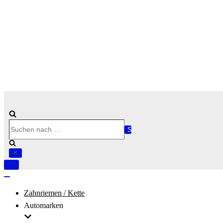
Suchen
nach …
Navigation
umschalten
Navigation
umschalten
Zahnriemen / Kette
Automarken