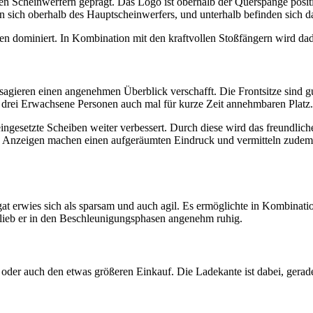
 Scheinwerfern geprägt. Das Logo ist oberhalb der Querspange positio
n sich oberhalb des Hauptscheinwerfers, und unterhalb befinden sich d
dominiert. In Kombination mit den kraftvollen Stoßfängern wird dadurc
sagieren einen angenehmen Überblick verschafft. Die Frontsitze sind g
drei Erwachsene Personen auch mal für kurze Zeit annehmbaren Platz.
ngesetzte Scheiben weiter verbessert. Durch diese wird das freundlich
e Anzeigen machen einen aufgeräumten Eindruck und vermitteln zudem 
 erwies sich als sparsam und auch agil. Es ermöglichte in Kombinati
blieb er in den Beschleunigungsphasen angenehm ruhig.
oder auch den etwas größeren Einkauf. Die Ladekante ist dabei, gerad