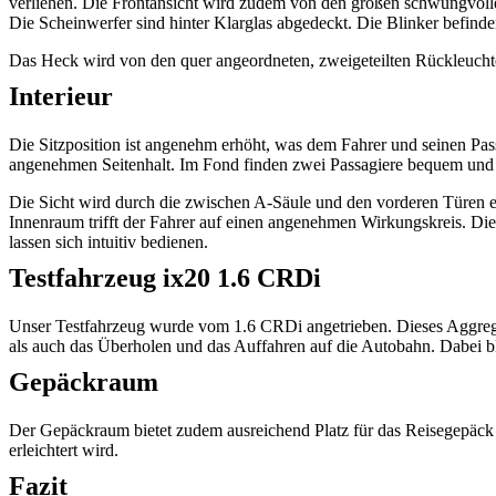
verliehen. Die Frontansicht wird zudem von den großen schwungvollen
Die Scheinwerfer sind hinter Klarglas abgedeckt. Die Blinker befinde
Das Heck wird von den quer angeordneten, zweigeteilten Rückleuchten 
Interieur
Die Sitzposition ist angenehm erhöht, was dem Fahrer und seinen Pas
angenehmen Seitenhalt. Im Fond finden zwei Passagiere bequem und 
Die Sicht wird durch die zwischen A-Säule und den vorderen Türen ei
Innenraum trifft der Fahrer auf einen angenehmen Wirkungskreis. Di
lassen sich intuitiv bedienen.
Testfahrzeug ix20 1.6 CRDi
Unser Testfahrzeug wurde vom 1.6 CRDi angetrieben. Dieses Aggregat
als auch das Überholen und das Auffahren auf die Autobahn. Dabei 
Gepäckraum
Der Gepäckraum bietet zudem ausreichend Platz für das Reisegepäck 
erleichtert wird.
Fazit