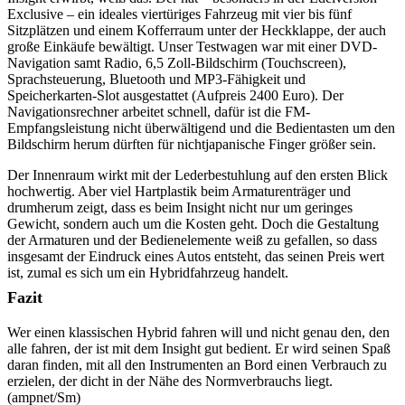
Exclusive – ein ideales viertüriges Fahrzeug mit vier bis fünf
Sitzplätzen und einem Kofferraum unter der Heckklappe, der auch
große Einkäufe bewältigt. Unser Testwagen war mit einer DVD-
Navigation samt Radio, 6,5 Zoll-Bildschirm (Touchscreen),
Sprachsteuerung, Bluetooth und MP3-Fähigkeit und
Speicherkarten-Slot ausgestattet (Aufpreis 2400 Euro). Der
Navigationsrechner arbeitet schnell, dafür ist die FM-
Empfangsleistung nicht überwältigend und die Bedientasten um den
Bildschirm herum dürften für nichtjapanische Finger größer sein.
Der Innenraum wirkt mit der Lederbestuhlung auf den ersten Blick
hochwertig. Aber viel Hartplastik beim Armaturenträger und
drumherum zeigt, dass es beim Insight nicht nur um geringes
Gewicht, sondern auch um die Kosten geht. Doch die Gestaltung
der Armaturen und der Bedienelemente weiß zu gefallen, so dass
insgesamt der Eindruck eines Autos entsteht, das seinen Preis wert
ist, zumal es sich um ein Hybridfahrzeug handelt.
Fazit
Wer einen klassischen Hybrid fahren will und nicht genau den, den
alle fahren, der ist mit dem Insight gut bedient. Er wird seinen Spaß
daran finden, mit all den Instrumenten an Bord einen Verbrauch zu
erzielen, der dicht in der Nähe des Normverbrauchs liegt.
(ampnet/Sm)