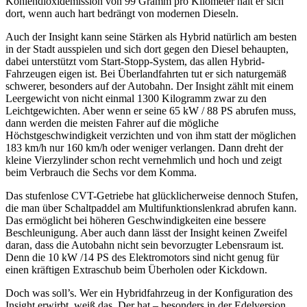
Kohlendioxidemission von 99 Gramm pro Kilometer hält er sich
dort, wenn auch hart bedrängt von modernen Dieseln.
Auch der Insight kann seine Stärken als Hybrid natürlich am besten
in der Stadt ausspielen und sich dort gegen den Diesel behaupten,
dabei unterstützt vom Start-Stopp-System, das allen Hybrid-
Fahrzeugen eigen ist. Bei Überlandfahrten tut er sich naturgemäß
schwerer, besonders auf der Autobahn. Der Insight zählt mit einem
Leergewicht von nicht einmal 1300 Kilogramm zwar zu den
Leichtgewichten. Aber wenn er seine 65 kW / 88 PS abrufen muss,
dann werden die meisten Fahrer auf die mögliche
Höchstgeschwindigkeit verzichten und von ihm statt der möglichen
183 km/h nur 160 km/h oder weniger verlangen. Dann dreht der
kleine Vierzylinder schon recht vernehmlich und hoch und zeigt
beim Verbrauch die Sechs vor dem Komma.
Das stufenlose CVT-Getriebe hat glücklicherweise dennoch Stufen,
die man über Schaltpaddel am Multifunktionslenkrad abrufen kann.
Das ermöglicht bei höheren Geschwindigkeiten eine bessere
Beschleunigung. Aber auch dann lässt der Insight keinen Zweifel
daran, dass die Autobahn nicht sein bevorzugter Lebensraum ist.
Denn die 10 kW /14 PS des Elektromotors sind nicht genug für
einen kräftigen Extraschub beim Überholen oder Kickdown.
Doch was soll’s. Wer ein Hybridfahrzeug in der Konfiguration des
Insight erwirbt, weiß das. Der hat – besonders in der Edelversion