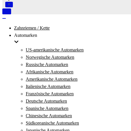
Navigation
umschalten
Navigation
umschalten
Zahnriemen / Kette
Automarken
US-amerikanische Automarken
Norwegische Automarken
Russische Automarken
Afrikanische Automarken
Amerikanische Automarken
Italienische Automarken
Französische Automarken
Deutsche Automarken
Spanische Automarken
Chinesische Automarken
Südkoreanische Automarken
Japanische Automarken