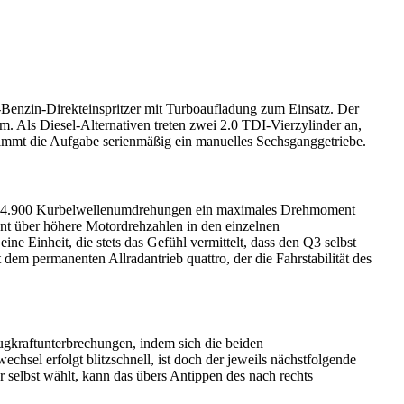
-Benzin-Direkteinspritzer mit Turboaufladung zum Einsatz. Der
. Als Diesel-Alternativen treten zwei 2.0 TDI-Vierzylinder an,
immt die Aufgabe serienmäßig ein manuelles Sechsganggetriebe.
0 und 4.900 Kurbelwellenumdrehungen ein maximales Drehmoment
t über höhere Motordrehzahlen in den einzelnen
e Einheit, die stets das Gefühl vermittelt, dass den Q3 selbst
zt dem permanenten Allradantrieb quattro, der die Fahrstabilität des
gkraftunterbrechungen, indem sich die beiden
chsel erfolgt blitzschnell, ist doch der jeweils nächstfolgende
selbst wählt, kann das übers Antippen des nach rechts