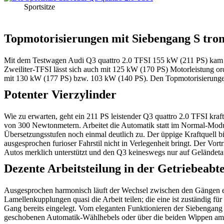
Sportsitze
Topmotorisierungen mit Siebengang S tron
Mit dem Testwagen Audi Q3 quattro 2.0 TFSI 155 kW (211 PS) kam die 
Zweiliter-TFSI lässt sich auch mit 125 kW (170 PS) Motorleistung or
mit 130 kW (177 PS) bzw. 103 kW (140 PS). Den Topmotorisierungen 
Potenter Vierzylinder
Wie zu erwarten, geht ein 211 PS leistender Q3 quattro 2.0 TFSI kr
von 300 Newtonmetern. Arbeitet die Automatik statt im Normal-Modu
Übersetzungsstufen noch einmal deutlich zu. Der üppige Kraftquell bi
ausgesprochen furioser Fahrstil nicht in Verlegenheit bringt. Der Vortr
Autos merklich unterstützt und den Q3 keineswegs nur auf Geländetau
Dezente Arbeitsteilung in der Getriebeabt
Ausgesprochen harmonisch läuft der Wechsel zwischen den Gängen ei
Lamellenkupplungen quasi die Arbeit teilen; die eine ist zuständig fü
Gang bereits eingelegt. Vom eleganten Funktionieren der Siebengang
geschobenen Automatik-Wählhebels oder über die beiden Wippen am 