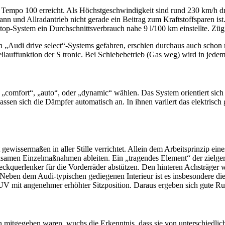
 Tempo 100 erreicht. Als Höchstgeschwindigkeit sind rund 230 km/h drin
kann und Allradantrieb nicht gerade ein Beitrag zum Kraftstoffsparen 
-Stop-System ein Durchschnittsverbrauch nahe 9 l/100 km einstellte. Z
en „Audi drive select“-Systems gefahren, erschien durchaus auch sch
auffunktion der S tronic. Bei Schiebebetrieb (Gas weg) wird in jede
„comfort“, „auto“, oder „dynamic“ wählen. Das System orientiert sich 
en sich die Dämpfer automatisch an. In ihnen variiert das elektrisch 
gewissermaßen in aller Stille verrichtet. Allein dem Arbeitsprinzip ein
samen Einzelmaßnahmen ableiten. Ein „tragendes Element“ der zielger
ieckquerlenker für die Vorderräder abstützen. Den hinteren Achsträge
. Neben dem Audi-typischen gediegenen Interieur ist es insbesondere d
UV mit angenehmer erhöhter Sitzposition. Daraus ergeben sich gute R
mitgegeben waren, wuchs die Erkenntnis, dass sie von unterschiedlic