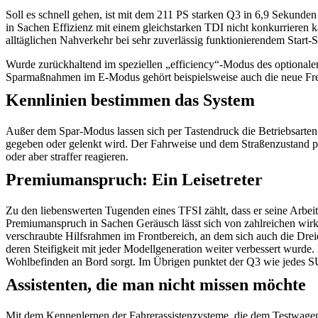
Soll es schnell gehen, ist mit dem 211 PS starken Q3 in 6,9 Sekunden
in Sachen Effizienz mit einem gleichstarken TDI nicht konkurrieren 
alltäglichen Nahverkehr bei sehr zuverlässig funktionierendem Start
Wurde zurückhaltend im speziellen „efficiency“-Modus des optional
Sparmaßnahmen im E-Modus gehört beispielsweise auch die neue Freil
Kennlinien bestimmen das System
Außer dem Spar-Modus lassen sich per Tastendruck die Betriebsarten 
gegeben oder gelenkt wird. Der Fahrweise und dem Straßenzustand pass
oder aber straffer reagieren.
Premiumanspruch: Ein Leisetreter
Zu den liebenswerten Tugenden eines TFSI zählt, dass er seine Arbeit 
Premiumanspruch in Sachen Geräusch lässt sich von zahlreichen wirk
verschraubte Hilfsrahmen im Frontbereich, an dem sich auch die Dre
deren Steifigkeit mit jeder Modellgeneration weiter verbessert wurde
Wohlbefinden an Bord sorgt. Im Übrigen punktet der Q3 wie jedes S
Assistenten, die man nicht missen möchte
Mit dem Kennenlernen der Fahrerassistenzysteme, die dem Testwagen 