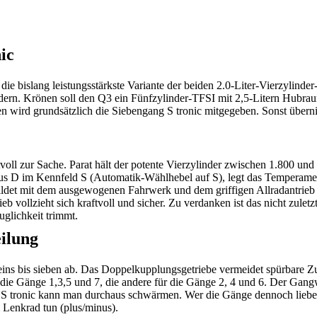
ic
bislang leistungsstärkste Variante der beiden 2.0-Liter-Vierzylinder
dern. Krönen soll den Q3 ein Fünfzylinder-TFSI mit 2,5-Litern Hubraum
wird grundsätzlich die Siebengang S tronic mitgegeben. Sonst übern
aftvoll zur Sache. Parat hält der potente Vierzylinder zwischen 1.80
s D im Kennfeld S (Automatik-Wählhebel auf S), legt das Temperamen
ldet mit dem ausgewogenen Fahrwerk und dem griffigen Allradantrieb ein
ieb vollzieht sich kraftvoll und sicher. Zu verdanken ist das nicht zulet
glichkeit trimmt.
eilung
ns bis sieben ab. Das Doppelkupplungsgetriebe vermeidet spürbare Zu
r die Gänge 1,3,5 und 7, die andere für die Gänge 2, 4 und 6. Der Gangwe
 S tronic kann man durchaus schwärmen. Wer die Gänge dennoch lieber 
Lenkrad tun (plus/minus).