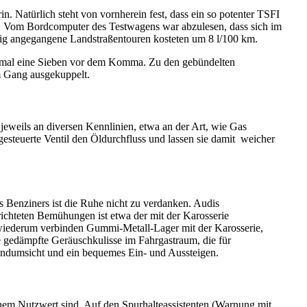
. Natürlich steht von vornherein fest, dass ein so potenter TSFI
ist. Vom Bordcomputer des Testwagens war abzulesen, dass sich im
ügig angegangene Landstraßentouren kosteten um 8 l/100 km.
on mal eine Sieben vor dem Komma. Zu den gebündelten
m Gang ausgekuppelt.
jeweils an diversen Kennlinien, etwa an der Art, wie Gas
gesteuerte Ventil den Öldurchfluss und lassen sie damit weicher
es Benziners ist die Ruhe nicht zu verdanken. Audis
ichteten Bemühungen ist etwa der mit der Karosserie
r wiederum verbinden Gummi-Metall-Lager mit der Karosserie,
ie gedämpfte Geräuschkulisse im Fahrgastraum, die für
undumsicht und ein bequemes Ein- und Aussteigen.
hem Nutzwert sind. Auf den Spurhalteassistenten (Warnung mit