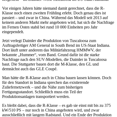
Vor einigen Jahren hätte niemand damit gerechnet, dass die R-
Klasse noch einen zweiten Frühling erlebt. Doch genau dies ist
passiert – und zwar in China. Während das Modell seit 2013 auf
keinem anderen Markt mehr angeboten wird, hat sich die Nachfrage
im Fernen Osten stabil bei rund 10 000 Einheiten pro Jahr
eingependelt.
Jetzt verlegt Daimler die Produktion von Tuscaloosa zum
Auftragsfertiger AM General in South Bend im US-Staat Indiana.
Dort läuft unter anderem das Militärfahrzeug HMMWV, der
bekannte „Hummer“, vom Band. Grund dafür ist die starke
Nachfrage nach den SUV-Modellen, die Daimler in Tuscaloosa
baut. Die Stuttgarter bauen dort die M-Klasse, den GL und
demnächst auch das GLE Coupé.
Man hätte die R-Klasse auch in China bauen lassen können. Doch
für den Standort in Indiana sprechen das existierende
Zuliefernetzwerk – und die Nähe zum bisherigen
Fertigungsstandort. Schließlich muss ein Teil der
Produktionsanlagen transportiert werden.
Es bleibt dabei, dass die R-Klasse – es gab sie einst mit bis zu 375
kW/510 PS – nur noch in China angeboten wird, und zwar
ausschließlich mit langem Radstand. Und ein Ende der Produktion