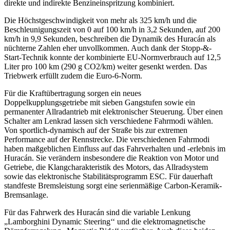
direkte und indirekte Benzineinspritzung kombiniert.
Die Höchstgeschwindigkeit von mehr als 325 km/h und die
Beschleunigungszeit von 0 auf 100 km/h in 3,2 Sekunden, auf 200
km/h in 9,9 Sekunden, beschreiben die Dynamik des Huracán als
nüchterne Zahlen eher unvollkommen. Auch dank der Stopp-&-
Start-Technik konnte der kombinierte EU-Normverbrauch auf 12,5
Liter pro 100 km (290 g CO2/km) weiter gesenkt werden. Das
Triebwerk erfüllt zudem die Euro-6-Norm.
Für die Kraftübertragung sorgen ein neues
Doppelkupplungsgetriebe mit sieben Gangstufen sowie ein
permanenter Allradantrieb mit elektronischer Steuerung. Über einen
Schalter am Lenkrad lassen sich verschiedene Fahrmodi wählen.
Von sportlich-dynamisch auf der Straße bis zur extremen
Performance auf der Rennstrecke. Die verschiedenen Fahrmodi
haben maßgeblichen Einfluss auf das Fahrverhalten und -erlebnis im
Huracán. Sie verändern insbesondere die Reaktion von Motor und
Getriebe, die Klangcharakteristik des Motors, das Allradsystem
sowie das elektronische Stabilitätsprogramm ESC. Für dauerhaft
standfeste Bremsleistung sorgt eine serienmäßige Carbon-Keramik-
Bremsanlage.
Für das Fahrwerk des Huracán sind die variable Lenkung
„Lamborghini Dynamic Steering‘‘ und die elektromagnetische