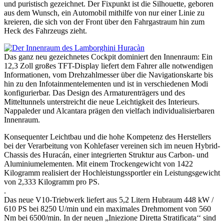
und puristisch gezeichnet. Der Fixpunkt ist die Silhouette, geboren
aus dem Wunsch, ein Automobil mithilfe von nur einer Linie zu
kreieren, die sich von der Front über den Fahrgastraum hin zum
Heck des Fahrzeugs zieht.
Das ganz neu gezeichnetes Cockpit dominiert den Innenraum: Ein
12,3 Zoll großes TFT-Display liefert dem Fahrer alle notwendigen
Informationen, vom Drehzahlmesser über die Navigationskarte bis
hin zu den Infotainmentelementen und ist in verschiedenen Modi
konfigurierbar. Das Design des Armaturenträgers und des
Mitteltunnels unterstreicht die neue Leichtigkeit des Interieurs.
Nappaleder und Alcantara prägen den vielfach individualisierbaren
Innenraum.
Konsequenter Leichtbau und die hohe Kompetenz des Herstellers
bei der Verarbeitung von Kohlefaser vereinen sich im neuen Hybrid-
Chassis des Huracán, einer integrierten Struktur aus Carbon- und
Aluminiumelementen. Mit einem Trockengewicht von 1422
Kilogramm realisiert der Hochleistungssportler ein Leistungsgewicht
von 2,333 Kilogramm pro PS.
.
Das neue V10-Triebwerk liefert aus 5,2 Litern Hubraum 448 kW /
610 PS bei 8250 U/min und ein maximales Drehmoment von 560
Nm bei 6500/min. In der neuen „Iniezione Diretta Stratificata‘‘ sind