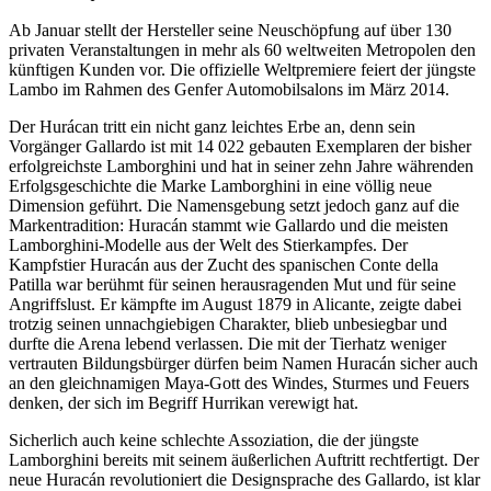
Ab Januar stellt der Hersteller seine Neuschöpfung auf über 130
privaten Veranstaltungen in mehr als 60 weltweiten Metropolen den
künftigen Kunden vor. Die offizielle Weltpremiere feiert der jüngste
Lambo im Rahmen des Genfer Automobilsalons im März 2014.
Der Hurácan tritt ein nicht ganz leichtes Erbe an, denn sein
Vorgänger Gallardo ist mit 14 022 gebauten Exemplaren der bisher
erfolgreichste Lamborghini und hat in seiner zehn Jahre währenden
Erfolgsgeschichte die Marke Lamborghini in eine völlig neue
Dimension geführt. Die Namensgebung setzt jedoch ganz auf die
Markentradition: Huracán stammt wie Gallardo und die meisten
Lamborghini-Modelle aus der Welt des Stierkampfes. Der
Kampfstier Huracán aus der Zucht des spanischen Conte della
Patilla war berühmt für seinen herausragenden Mut und für seine
Angriffslust. Er kämpfte im August 1879 in Alicante, zeigte dabei
trotzig seinen unnachgiebigen Charakter, blieb unbesiegbar und
durfte die Arena lebend verlassen. Die mit der Tierhatz weniger
vertrauten Bildungsbürger dürfen beim Namen Huracán sicher auch
an den gleichnamigen Maya-Gott des Windes, Sturmes und Feuers
denken, der sich im Begriff Hurrikan verewigt hat.
Sicherlich auch keine schlechte Assoziation, die der jüngste
Lamborghini bereits mit seinem äußerlichen Auftritt rechtfertigt. Der
neue Huracán revolutioniert die Designsprache des Gallardo, ist klar