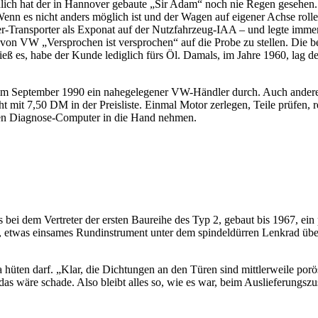
lich hat der in Hannover gebaute „Sir Adam“ noch nie Regen gesehen. 
enn es nicht anders möglich ist und der Wagen auf eigener Achse rollen
r-Transporter als Exponat auf der Nutzfahrzeug-IAA – und legte immer
on VW „Versprochen ist versprochen“ auf die Probe zu stellen. Die bei 
eß es, habe der Kunde lediglich fürs Öl. Damals, im Jahre 1960, lag d
 im September 1990 ein nahegelegener VW-Händler durch. Auch andere
t mit 7,50 DM in der Preisliste. Einmal Motor zerlegen, Teile prüfen
den Diagnose-Computer in die Hand nehmen.
es bei dem Vertreter der ersten Baureihe des Typ 2, gebaut bis 1967, ei
es, etwas einsames Rundinstrument unter dem spindeldürren Lenkrad über
üten darf. „Klar, die Dichtungen an den Türen sind mittlerweile porös
as wäre schade. Also bleibt alles so, wie es war, beim Auslieferungsz