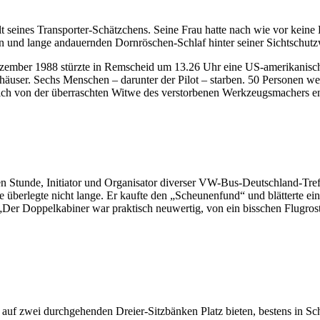
t seines Transporter-Schätzchens. Seine Frau hatte nach wie vor keine
igen und lange andauernden Dornröschen-Schlaf hinter seiner Sichtschut
ezember 1988 stürzte in Remscheid um 13.26 Uhr eine US-amerikanisc
äuser. Sechs Menschen – darunter der Pilot – starben. 50 Personen we
lich von der überraschten Witwe des verstorbenen Werkzeugsmachers en
en Stunde, Initiator und Organisator diverser VW-Bus-Deutschland-Tr
 überlegte nicht lange. Er kaufte den „Scheunenfund“ und blätterte eine
Der Doppelkabiner war praktisch neuwertig, von ein bisschen Flugrost 
nen auf zwei durchgehenden Dreier-Sitzbänken Platz bieten, bestens in 