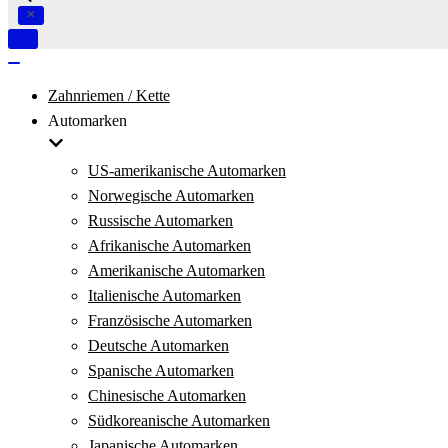
Navigation
umschalten
Navigation
umschalten
Zahnriemen / Kette
Automarken
US-amerikanische Automarken
Norwegische Automarken
Russische Automarken
Afrikanische Automarken
Amerikanische Automarken
Italienische Automarken
Französische Automarken
Deutsche Automarken
Spanische Automarken
Chinesische Automarken
Südkoreanische Automarken
Japanische Automarken