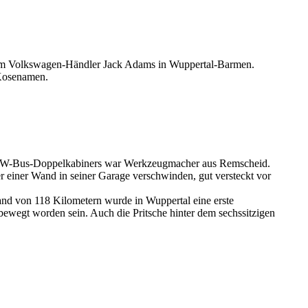
0 vom Volkswagen-Händler Jack Adams in Wuppertal-Barmen.
 Kosenamen.
en VW-Bus-Doppelkabiners war Werkzeugmacher aus Remscheid.
er einer Wand in seiner Garage verschwinden, gut versteckt vor
and von 118 Kilometern wurde in Wuppertal eine erste
ewegt worden sein. Auch die Pritsche hinter dem sechssitzigen