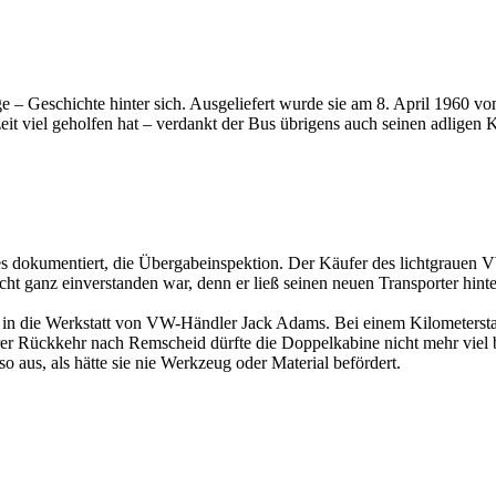
ige – Geschichte hinter sich. Ausgeliefert wurde sie am 8. April 196
t viel geholfen hat – verdankt der Bus übrigens auch seinen adligen
t es dokumentiert, die Übergabeinspektion. Der Käufer des lichtgrau
ht ganz einverstanden war, denn er ließ seinen neuen Transporter hint
ut in die Werkstatt von VW-Händler Jack Adams. Bei einem Kilometerst
rer Rückkehr nach Remscheid dürfte die Doppelkabine nicht mehr viel b
o aus, als hätte sie nie Werkzeug oder Material befördert.