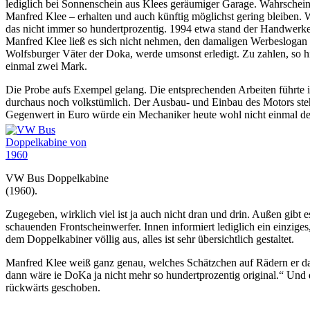
lediglich bei Sonnenschein aus Klees geräumiger Garage. Wahrschein
Manfred Klee – erhalten und auch künftig möglichst gering bleiben. W
das nicht immer so hundertprozentig. 1994 etwa stand der Handwerke
Manfred Klee ließ es sich nicht nehmen, den damaligen Werbeslogan v
Wolfsburger Väter der Doka, werde umsonst erledigt. Zu zahlen, so hi
einmal zwei Mark.
Die Probe aufs Exempel gelang. Die entsprechenden Arbeiten führte
durchaus noch volkstümlich. Der Ausbau- und Einbau des Motors steh
Gegenwert in Euro würde ein Mechaniker heute wohl nicht einmal 
VW Bus Doppelkabine
(1960).
Zugegeben, wirklich viel ist ja auch nicht dran und drin. Außen gibt 
schauenden Frontscheinwerfer. Innen informiert lediglich ein einzig
dem Doppelkabiner völlig aus, alles ist sehr übersichtlich gestaltet.
Manfred Klee weiß ganz genau, welches Schätzchen auf Rädern er da h
dann wäre ie DoKa ja nicht mehr so hundertprozentig original.“ Und d
rückwärts geschoben.