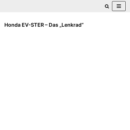
Zum
Inhalt
Honda EV-STER – Das „Lenkrad“
springen