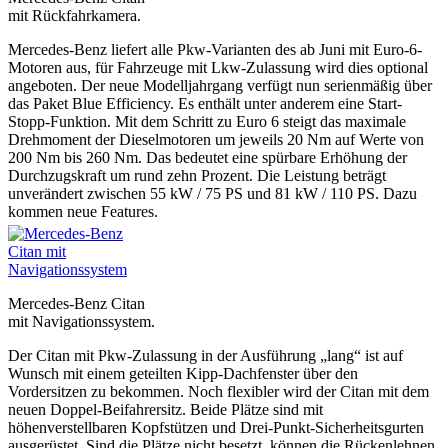
mit Rückfahrkamera.
Mercedes-Benz liefert alle Pkw-Varianten des ab Juni mit Euro-6-
Motoren aus, für Fahrzeuge mit Lkw-Zulassung wird dies optional
angeboten. Der neue Modelljahrgang verfügt nun serienmäßig über
das Paket Blue Efficiency. Es enthält unter anderem eine Start-
Stopp-Funktion. Mit dem Schritt zu Euro 6 steigt das maximale
Drehmoment der Dieselmotoren um jeweils 20 Nm auf Werte von
200 Nm bis 260 Nm. Das bedeutet eine spürbare Erhöhung der
Durchzugskraft um rund zehn Prozent. Die Leistung beträgt
unverändert zwischen 55 kW / 75 PS und 81 kW / 110 PS. Dazu
kommen neue Features.
Mercedes-Benz Citan
mit Navigationssystem.
Der Citan mit Pkw-Zulassung in der Ausführung „lang“ ist auf
Wunsch mit einem geteilten Kipp-Dachfenster über den
Vordersitzen zu bekommen. Noch flexibler wird der Citan mit dem
neuen Doppel-Beifahrersitz. Beide Plätze sind mit
höhenverstellbaren Kopfstützen und Drei-Punkt-Sicherheitsgurten
ausgerüstet. Sind die Plätze nicht besetzt, können die Rückenlehnen