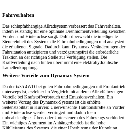
Fahrverhalten
Das schlupfabhängige Allradsystem verbessert das Fahrverhalten,
indem es ständig für eine optimale Drehmomentverteilung zwischen
Vorder- und Hinterachse sorgt. Dafür überwacht die intelligente
Steuereinheit des Systems die Fahrbahnbedingungen und analysiert
die erhaltenen Signale. Dadurch kann Dynamax Veränderungen der
Fahrsituation antizipieren und verzögerungsfrei die erforderliche
Traktion an der richtigen Stelle zur Verfügung stellen. Die
Kraftverteilung nach hinten übernimmt eine elektrohydraulische
Lamellenkupplung.
Weitere Vorteile zum Dynamax-System
Da der ix35 4WD bei guten Fahrbahnbedingungen mit Frontantrieb
unterwegs ist, erzielt er im Vergleich mit anderen Allradfahrzeugen
Vorteile bei Kraftstoffverbrauch und Emissionsverhalten. Ein
weiterer Vorzug des Dynamax-Systems ist die erhöhte
Seitenstabilität in Kurven: Unerwünschte Traktionskräfte an Vorder-
und Hinterachse werden verringert und dadurch ein
unbeabsichtigtes Über- oder Untersteuern des Fahrzeugs verhindert.
Ein wichtiges Argument im Anhängerbetrieb ist die hohe
Kühlleistung des Systems, die einer Überhitzung der Kupplung