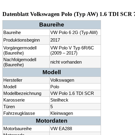
Datenblatt Volkswagen Polo (Typ AW) 1.6 TDI SCR 
Baureihe
Baureihe
VW Polo 6 2G (Typ AW)
Produktionsbeginn
2017
Vorgängermodell
VW Polo V Typ 6R/6C
(Baureihe)
(2009 – 2017)
Nachfolgemodell
nicht vorhanden
(Baureihe)
Modell
Hersteller
Volkswagen
Modell
Polo
Modellbezeichnung
VW Polo 1.6 TDI SCR
Karosserie
Steilheck
Türen
5
Fahrzeugklasse
Kleinwagen
Motordaten
Motorbaureihe
VW EA288