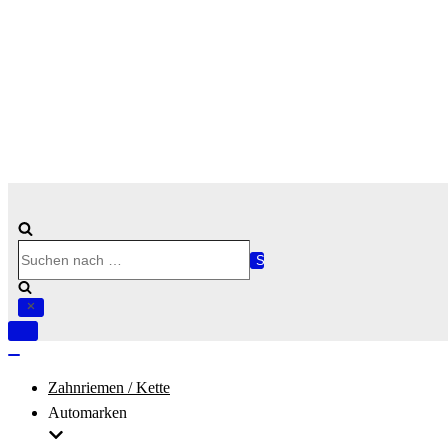
Suchen
nach …
Navigation
umschalten
Navigation
umschalten
Zahnriemen / Kette
Automarken