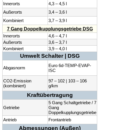
Innerorts
4,3 – 4,5 l
Außerorts
3,4 – 3,6 l
Kombiniert
3,7 – 3,9 l
7 Gang Doppelkupplungsgetriebe DSG
Innerorts
4,6 – 4,7 l
Außerorts
3,6 – 3,7 l
Kombiniert
3,9 – 4,0 l
Umwelt Schalter | DSG
Euro 6d-TEMP-EVAP-
Abgasnorm
ISC
CO2-Emission
97 – 102 | 103 – 106
(kombiniert)
g/km
Kraftübertragung
5 Gang Schaltgetriebe / 7
Getriebe
Gang
Doppelkupplungsgetriebe
Antrieb
Frontantrieb
Abmessungen (Außen)