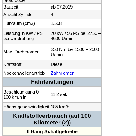
Motorcode
Bauzeit
ab 07.2019
Anzahl Zylinder
4
Hubraum (cm3)
1.598
Leistung in KW / PS
70 kW / 95 PS bei 2750 –
bei Umdrehung
4600 U/min
250 Nm bei 1500 – 2500
Max. Drehmoment
U/min
Kraftstoff
Diesel
Nockenwellenantrieb
Zahnriemen
Fahrleistungen
Beschleunigung 0 –
11,2 sek.
100 km/h in
Höchstgeschwindigkeit
185 km/h
Kraftstoffverbrauch (auf 100
Kilometer (
2
))
6 Gang Schaltgetriebe