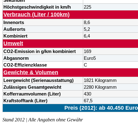
Sekunden
Höchstgeschwindigkeit in km/h
225
Verbrauch (Liter / 100km)
Innenorts
8,6
Außerorts
5,2
Kombiniert
6,4
Umwelt
CO2-Emission in g/km kombiniert
169
Abgasnorm
Euro5
CO2-Effizienzklasse
C
Gewichte & Volumen
Leergewicht (Serienausstattung)
1821 Kilogramm
Zulässiges Gesamtgewicht
2280 Kilogramm
Kofferraumvolumen (Liter)
430
Kraftstofftank (Liter)
67,5
Preis (2012): ab 40.450 Euro
Stand 2012 | Alle Angaben ohne Gewähr