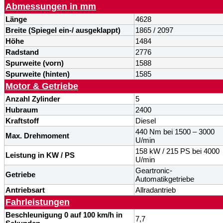
Abmessungen in mm
Länge
4628
Breite (
Spiegel
ein-/ ausgeklappt)
1865 / 2097
Höhe
1484
Radstand
2776
Spurweite (vorn)
1588
Spurweite (hinten)
1585
Motor & Getriebe
Anzahl Zylinder
5
Hubraum
2400
Kraftstoff
Diesel
440 Nm bei 1500 – 3000
Max. Drehmoment
U/min
158 kW / 215 PS bei 4000
Leistung in KW / PS
U/min
Geartronic-
Getriebe
Automatikgetriebe
Antriebsart
Allradantrieb
Fahrleistungen
Beschleunigung 0 auf 100 km/h in
7,7