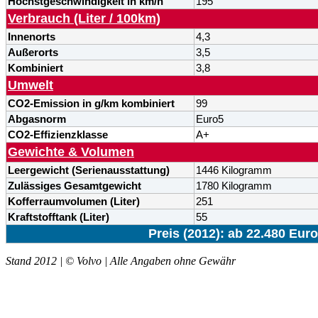
Höchstgeschwindigkeit in km/h
195
Verbrauch (Liter / 100km)
Innenorts
4,3
Außerorts
3,5
Kombiniert
3,8
Umwelt
CO2-Emission in g/km kombiniert
99
Abgasnorm
Euro5
CO2-Effizienzklasse
A+
Gewichte & Volumen
Leergewicht (Serienausstattung)
1446 Kilogramm
Zulässiges Gesamtgewicht
1780 Kilogramm
Kofferraumvolumen (Liter)
251
Kraftstofftank (Liter)
55
Preis (2012): ab 22.480 Euro
Stand 2012 | © Volvo | Alle Angaben ohne Gewähr