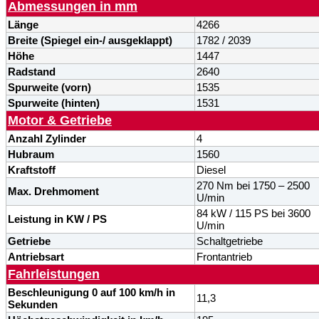
Abmessungen in mm
Länge
4266
Breite (
Spiegel
ein-/ ausgeklappt)
1782 / 2039
Höhe
1447
Radstand
2640
Spurweite (vorn)
1535
Spurweite (hinten)
1531
Motor & Getriebe
Anzahl Zylinder
4
Hubraum
1560
Kraftstoff
Diesel
270 Nm bei 1750 – 2500
Max. Drehmoment
U/min
84 kW / 115 PS bei 3600
Leistung in KW / PS
U/min
Getriebe
Schaltgetriebe
Antriebsart
Frontantrieb
Fahrleistungen
Beschleunigung 0 auf 100 km/h in
11,3
Sekunden