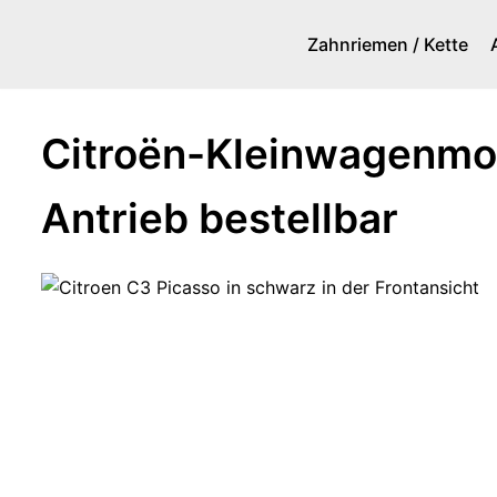
Zahnriemen / Kette
Zum
Inhalt
springen
Citroën-Kleinwagenmod
Antrieb bestellbar