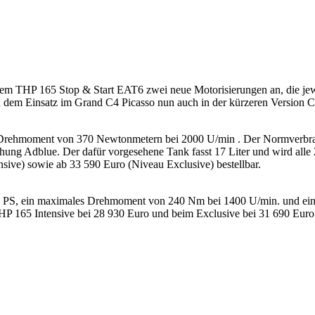
em THP 165 Stop & Start EAT6 zwei neue Motorisierungen an, die jewe
em Einsatz im Grand C4 Picasso nun auch in der kürzeren Version C4 
 Drehmoment von 370 Newtonmetern bei 2000 U/min . Der Normverbrauc
hung Adblue. Der dafür vorgesehene Tank fasst 17 Liter und wird alle
ive) sowie ab 33 590 Euro (Niveau Exclusive) bestellbar.
5 PS, ein maximales Drehmoment von 240 Nm bei 1400 U/min. und ei
P 165 Intensive bei 28 930 Euro und beim Exclusive bei 31 690 Euro er