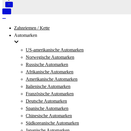
Navigation
umschalten
Navigation
umschalten
Zahnriemen / Kette
Automarken
US-amerikanische Automarken
Norwegische Automarken
Russische Automarken
Afrikanische Automarken
Amerikanische Automarken
Italienische Automarken
Französische Automarken
Deutsche Automarken
Spanische Automarken
Chinesische Automarken
Südkoreanische Automarken
Japanische Automarken