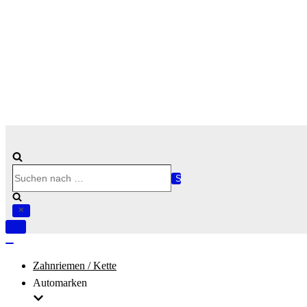
Suchen
nach …
Navigation
umschalten
Navigation
umschalten
Zahnriemen / Kette
Automarken