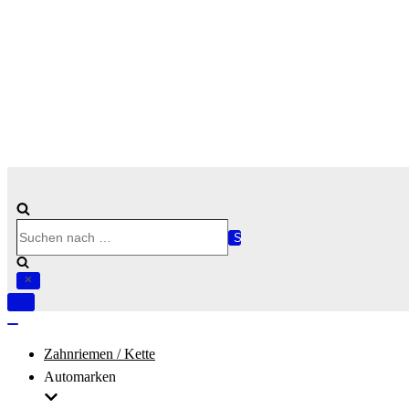
Suchen
nach …
Navigation
umschalten
Navigation
umschalten
Zahnriemen / Kette
Automarken