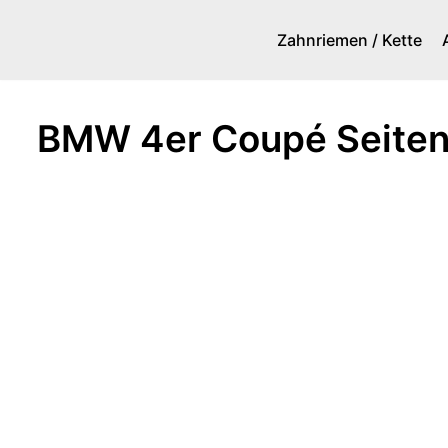
Zahnriemen / Kette
Zum
Inhalt
springen
BMW 4er Coupé Seiten