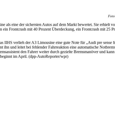
Foto
e als eine der sichersten Autos auf dem Markt bewertet. Sie erhielt v
en ein Frontcrash mit 40 Prozent Überdeckung, ein Frontcrash mit 25 
IHS verlieh der A3 Limousine eine gute Note für „Audi pre sense fro
t ihn und leitet bei fehlender Fahrreaktion eine automatische Notbrem
Bremsassistent den Fahrer weiter durch gezielte Bremsmanöver und kann
eginnt im April. (dpp-AutoReporter/wpr)