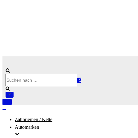
Suchen
nach …
Navigation
umschalten
Navigation
umschalten
Zahnriemen / Kette
Automarken