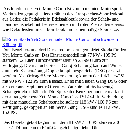
Das Interieur des Yeti Monte Carlo ist von markanten Motorsport-
Merkmalen geprägt. Hierzu zählen das Dreispeichen-Sportlenkrad
aus Leder, die Pedalerie in Edelstahloptik sowie der Schalt- und
Handbremshebel mit Lederelementen und roten Ziernähten ebenso
wie Dekorleisten im Carbon-Look und serienmäßige Sportsitze.
Drei Benziner- und drei Dieselmotorisierungen bietet Skoda für den
Yeti Monte Carlo an. Das Einstiegsmodell mit 77 kW / 105 PS
starkem 1,2-Liter-Turbobenziner steht ab 23 990 Euro zur
Verfügung. Die manuelle Sechs-Gang-Schaltung kann auf Wunsch
durch ein Sieben-Gang-Doppelkupplungsgetriebe (DSG) ersetzt
werden. Als nächstgrößere Motorisierung kommt der 1,4-Liter-TSI
mit 90 kW / 122 PS zum Einsatz. Er ist mit Sieben-Gang-DSG oder
als verbrauchsoptimierte Green tec-Variante mit Sechs-Gang-
Schaltgetriebe erhältlich. Die Spitze der Benzinermodelle markiert
der allradgetriebene Yeti Monte Carlo 1,8 TSI 4×4. In Verbindung
mit dem manuellen Schaltgetriebe stellt er 118 kW / 160 PS zur
Verfügung, gekoppelt an ein Sechs-Gang-DSG sind es 112 kW /
152 PS.
Das Dieselangebot beginnt mit dem 81 kW / 110 PS starken 2,0-
Liter-TDI und einem Fünf-Gang-Schaltgetriebe. Die