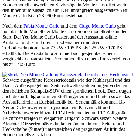
Sondermodell entworfenen Sitzbezüge in Monte Carlo-Rot werten
den Innenraum zusätzlich auf. Der umfangreich ausgestattete Yeti
Monte Carlo ist ab 23 990 Euro bestellbar.
Nach dem
Fabia Monte Carlo
und dem
Citigo Monte Carlo
geht
nun das dritte Modell der Monte Carlo-Sondermodellreihe an den
Start. Der Yeti Monte Carlo basiert auf der Ausstattungslinie
Ambition und ist mit drei Turbobenzinern und drei
Turbodieselmotoren von 77 kW / 105 PS bis 125 kW / 170 PS
erhältlich. Die Ausstattung summiert sich gegenüber einem
vergleichbar ausgestatteten Serienmodell zu einem Preisvorteil von
bis zu 1405 Euro.
Schwarz ausgeführte Karosseriedetails wie der Kühlergrill und das
Dach, Außenspiegel und Seitenschwellerverkleidungen verleihen
dem beliebten Kompakt-SUV einen sportlichen Look. Dazu tragen
auch die auffällig geformten Stoßfänger vorn und hinten sowie das
Auspuffendrohr in Edelstahloptik bei. Serienmäßig kommen Bi-
Xenon-Scheinwerfer mit dynamischem Kurvenlicht und
Nebelscheinwerfer hinzu. LED-Heckleuchten und 17 Zoll große
Leichtmetallfelgen in elegantem Origami-Schwarz setzen weitere
Akzente. Die serienmäßig dunkel getönten hinteren Seiten- und
Heckscheibe (Sunset) unterstreichen den prägnanten Auftritt des
Sondermodells zusätzlich.