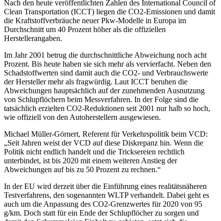
Nach den heute veröffentlichten Zahlen des International Council of
Clean Transportation (ICCT) liegen die CO2-Emissionen und damit
die Kraftstoffverbräuche neuer Pkw-Modelle in Europa im
Durchschnitt um 40 Prozent höher als die offiziellen
Herstellerangaben.
Im Jahr 2001 betrug die durchschnittliche Abweichung noch acht
Prozent. Bis heute haben sie sich mehr als vervierfacht. Neben den
Schadstoffwerten sind damit auch die CO2- und Verbrauchswerte
der Hersteller mehr als fragwürdig. Laut ICCT beruhen die
Abweichungen hauptsächlich auf der zunehmenden Ausnutzung
von Schlupflöchern beim Messverfahren. In der Folge sind die
tatsächlich erzielten CO2-Reduktionen seit 2001 nur halb so hoch,
wie offiziell von den Autoherstellern ausgewiesen.
Michael Müller-Görnert, Referent für Verkehrspolitik beim VCD:
„Seit Jahren weist der VCD auf diese Diskrepanz hin. Wenn die
Politik nicht endlich handelt und die Tricksereien rechtlich
unterbindet, ist bis 2020 mit einem weiteren Anstieg der
Abweichungen auf bis zu 50 Prozent zu rechnen.“
In der EU wird derzeit über die Einführung eines realitätsnäheren
Testverfahrens, den sogenannten WLTP verhandelt. Dabei geht es
auch um die Anpassung des CO2-Grenzwertes für 2020 von 95
g/km. Doch statt für ein Ende der Schlupflöcher zu sorgen und