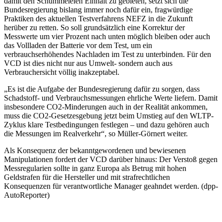
damit den Schummeleien Einhalt zu gebieten, setzt sich die
Bundesregierung bislang immer noch dafür ein, fragwürdige
Praktiken des aktuellen Testverfahrens NEFZ in die Zukunft
herüber zu retten. So soll grundsätzlich eine Korrektur der
Messwerte um vier Prozent nach unten möglich bleiben oder auch
das Vollladen der Batterie vor dem Test, um ein
verbrauchserhöhendes Nachladen im Test zu unterbinden. Für den
VCD ist dies nicht nur aus Umwelt- sondern auch aus
Verbrauchersicht völlig inakzeptabel.
„Es ist die Aufgabe der Bundesregierung dafür zu sorgen, dass
Schadstoff- und Verbrauchsmessungen ehrliche Werte liefern. Damit
insbesondere CO2-Minderungen auch in der Realität ankommen,
muss die CO2-Gesetzesgebung jetzt beim Umstieg auf den WLTP-
Zyklus klare Testbedingungen festlegen – und dazu gehören auch
die Messungen im Realverkehr“, so Müller-Görnert weiter.
Als Konsequenz der bekanntgewordenen und bewiesenen
Manipulationen fordert der VCD darüber hinaus: Der Verstoß gegen
Messregularien sollte in ganz Europa als Betrug mit hohen
Geldstrafen für die Hersteller und mit strafrechtlichen
Konsequenzen für verantwortliche Manager geahndet werden. (dpp-
AutoReporter)