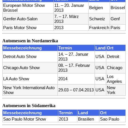
European Motor Show
11. – 20. Januar
Belgien
Brüssel
Brüssel
2013
7. – 17. März
Genfer Auto-Salon
Schweiz
Genf
2013
Paris Motor Show
2013
Frankreich
Paris
Automessen in Nordamerika
Messebezeichnung
Termin
Land
Ort
14. – 27. Januar
Detroit Auto Show
USA
Detroit
2013
08. – 17. Februar
Chicago Auto Show
USA
Chicago
2013
Los
LA Auto Show
2014
USA
Angeles
New York International Auto
New
29.03 – 07.04.2013
USA
Show
York
Automessen in Südamerika
Messebezeichnung
Termin
Land
Ort
Sao Paulo Motor Show
2013
Brasilien
Sao Paulo