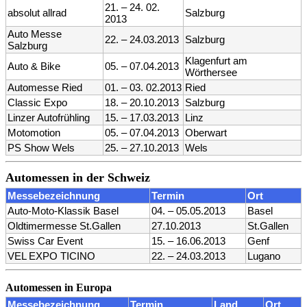
21. – 24. 02.
absolut allrad
Salzburg
2013
Auto Messe
22. – 24.03.2013
Salzburg
Salzburg
Klagenfurt am
Auto & Bike
05. – 07.04.2013
Wörthersee
Automesse Ried
01. – 03. 02.2013
Ried
Classic Expo
18. – 20.10.2013
Salzburg
Linzer Autofrühling
15. – 17.03.2013
Linz
Motomotion
05. – 07.04.2013
Oberwart
PS Show Wels
25. – 27.10.2013
Wels
Automessen in der Schweiz
Messebezeichnung
Termin
Ort
Auto-Moto-Klassik Basel
04. – 05.05.2013
Basel
Oldtimermesse St.Gallen
27.10.2013
St.Gallen
Swiss Car Event
15. – 16.06.2013
Genf
VEL EXPO TICINO
22. – 24.03.2013
Lugano
Automessen in Europa
Messebezeichnung
Termin
Land
Ort