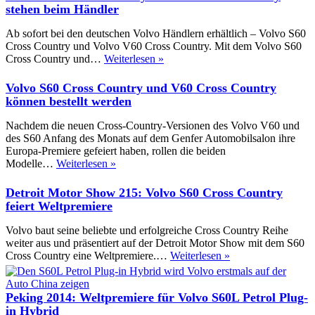
stehen beim Händler
Ab sofort bei den deutschen Volvo Händlern erhältlich – Volvo S60
Cross Country und Volvo V60 Cross Country. Mit dem Volvo S60
Volvo:
Cross Country und…
Weiterlesen »
S60
Cross
Volvo S60 Cross Country und V60 Cross Country
Country
können bestellt werden
und
V60
Nachdem die neuen Cross-Country-Versionen des Volvo V60 und
Cross
des S60 Anfang des Monats auf dem Genfer Automobilsalon ihre
Country
Europa-Premiere gefeiert haben, rollen die beiden
stehen
Volvo
Modelle…
Weiterlesen »
beim
S60
Händler
Cross
Detroit Motor Show 215: Volvo S60 Cross Country
Country
feiert Weltpremiere
und
V60
Volvo baut seine beliebte und erfolgreiche Cross Country Reihe
Cross
weiter aus und präsentiert auf der Detroit Motor Show mit dem S60
Country
Detroit
Cross Country eine Weltpremiere.…
Weiterlesen »
können
Motor
bestellt
Show
werden
215:
Peking 2014: Weltpremiere für Volvo S60L Petrol Plug-
Volvo
in Hybrid