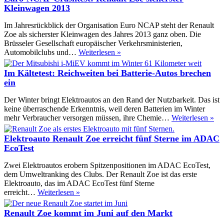
für
Kleinwagen 2013
den
Renault
Im Jahresrückblick der Organisation Euro NCAP steht der Renault
Zoë
Zoe als sicherster Kleinwagen des Jahres 2013 ganz oben. Die
Brüsseler Gesellschaft europäischer Verkehrsministerien,
Euro-
Automobilclubs und…
Weiterlesen »
NCAP
Crashtest:
Im Kältetest: Reichweiten bei Batterie-Autos brechen
Renault
ein
Zoe
sicherster
Der Winter bringt Elektroautos an den Rand der Nutzbarkeit. Das ist
Kleinwagen
keine überraschende Erkenntnis, weil deren Batterien im Winter
2013
Im
mehr Verbraucher versorgen müssen, ihre Chemie…
Weiterlesen »
Käl
Re
Elektroauto Renault Zoe erreicht fünf Sterne im ADAC
bei
EcoTest
Bat
Au
Zwei Elektroautos erobern Spitzenpositionen im ADAC EcoTest,
br
dem Umweltranking des Clubs. Der Renault Zoe ist das erste
ein
Elektroauto, das im ADAC EcoTest fünf Sterne
Elektroauto
erreicht…
Weiterlesen »
Renault
Zoe
Renault Zoe kommt im Juni auf den Markt
erreicht