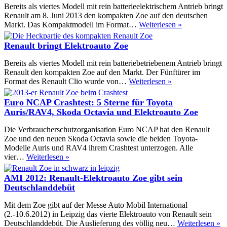
fünf
Bereits als viertes Modell mit rein batterieelektrischem Antrieb bringt
Sterne
Renault am 8. Juni 2013 den kompakten Zoe auf den deutschen
im
Renault
Markt. Das Kompaktmodell im Format…
Weiterlesen »
ADAC
Zoe
EcoTest
kommt
Renault bringt Elektroauto Zoe
im
Juni
Bereits als viertes Modell mit rein batteriebetriebenem Antrieb bringt
auf
Renault den kompakten Zoe auf den Markt. Der Fünftürer im
den
Renault
Format des Renault Clio wurde von…
Weiterlesen »
Markt
bringt
Elektroauto
Euro NCAP Crashtest: 5 Sterne für Toyota
Zoe
Auris/RAV4, Skoda Octavia und Elektroauto Zoe
Die Verbraucherschutzorganisation Euro NCAP hat den Renault
Zoe und den neuen Skoda Octavia sowie die beiden Toyota-
Modelle Auris und RAV4 ihrem Crashtest unterzogen. Alle
Euro
vier…
Weiterlesen »
NCAP
Crashtest:
AMI 2012: Renault-Elektroauto Zoe gibt sein
5
Deutschlanddebüt
Sterne
für
Mit dem Zoe gibt auf der Messe Auto Mobil International
Toyota
(2.-10.6.2012) in Leipzig das vierte Elektroauto von Renault sein
Auris/RAV4,
A
Deutschlanddebüt. Die Auslieferung des völlig neu…
Weiterlesen »