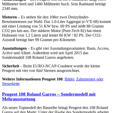
Millimeter breit und 1460 Millimeter hoch. Sein Radstand beträgt
2340 mm.
Motoren
– Es stehen für den 108er zwei Dreizylinder-
Benzinmotoren zur Wahl: Das 1.0-Liter Aggregat (e-VTi 68) kommt
mit einer Leistung von 51 KW bzw. 69 PS und stößt 88 Gramm
CO2 pro km aus. Der stärkere Motor (Pure-Tech 82) hat einen
Hubraum von 1,2 Litern und leistet 60 KW / 82 PS. Der CO2-
Ausstoß beträgt hier 99 Gramm pro Kilometer.
Ausstattungen
– Es gibt vier Ausstattungsvarianten: Basis, Access,
Active und Allure. Außerdem wird seit April 2015 das
Sondermodell 108 Roland Garros angeboten.
Sicherheit
– Beim EURO-NCAP-Crashtest wurde der kleine
Peugeot mit vier von fünf Sternen ausgezeichnet.
Weitere Informationen Peugeot 108
:
Bilder
,
Zahnriemen oder
Steuerkette
Peugeot 108 Roland Garros – Sondermodell mit
Mehrausstattung
Als neues Topmodell der Baureihe bringt Peugeot den 108 Roland
Garros auf den Markt. Unter der Haube des Sondermodells arbeitet