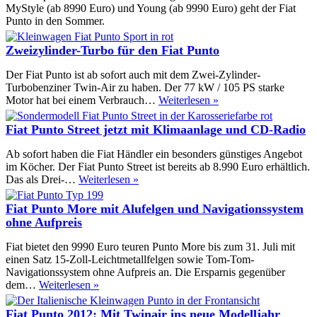
MyStyle (ab 8990 Euro) und Young (ab 9990 Euro) geht der Fiat
Punto in den Sommer.
Zweizylinder-Turbo für den Fiat Punto
Der Fiat Punto ist ab sofort auch mit dem Zwei-Zylinder-
Turbobenziner Twin-Air zu haben. Der 77 kW / 105 PS starke
Zweizylinder-
Motor hat bei einem Verbrauch…
Weiterlesen »
Turbo
für
Fiat Punto Street jetzt mit Klimaanlage und CD-Radio
den
Fiat
Ab sofort haben die Fiat Händler ein besonders günstiges Angebot
Punto
im Köcher. Der Fiat Punto Street ist bereits ab 8.990 Euro erhältlich.
Fiat
Das als Drei-…
Weiterlesen »
Punto
Street
Fiat Punto More mit Alufelgen und Navigationssystem
jetzt
ohne Aufpreis
mit
Klimaanlage
Fiat bietet den 9990 Euro teuren Punto More bis zum 31. Juli mit
und
einen Satz 15-Zoll-Leichtmetallfelgen sowie Tom-Tom-
CD-
Navigationssystem ohne Aufpreis an. Die Ersparnis gegenüber
Radio
Fiat
dem…
Weiterlesen »
Punto
More
Fiat Punto 2012: Mit Twinair ins neue Modelljahr