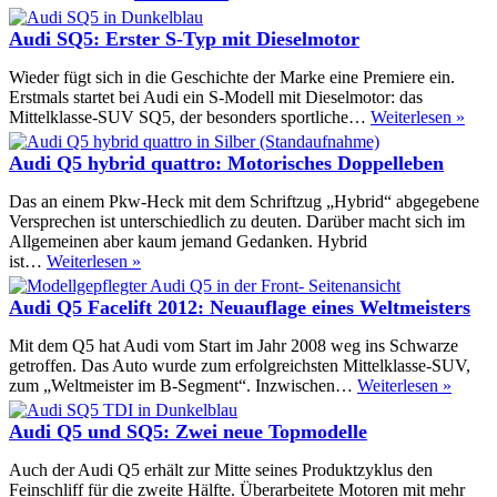
2013
Exemplare
SQ5
TDI
Audi SQ5: Erster S-Typ mit Dieselmotor
Exclusive
Concept
Wieder fügt sich in die Geschichte der Marke eine Premiere ein.
Erstmals startet bei Audi ein S-Modell mit Dieselmotor: das
Aud
Mittelklasse-SUV SQ5, der besonders sportliche…
Weiterlesen »
SQ5
Erst
Audi Q5 hybrid quattro: Motorisches Doppelleben
S-
Typ
Das an einem Pkw-Heck mit dem Schriftzug „Hybrid“ abgegebene
mit
Versprechen ist unterschiedlich zu deuten. Darüber macht sich im
Dies
Allgemeinen aber kaum jemand Gedanken. Hybrid
Audi
ist…
Weiterlesen »
Q5
hybrid
Audi Q5 Facelift 2012: Neuauflage eines Weltmeisters
quattro:
Motorisches
Mit dem Q5 hat Audi vom Start im Jahr 2008 weg ins Schwarze
Doppelleben
getroffen. Das Auto wurde zum erfolgreichsten Mittelklasse-SUV,
Audi
zum „Weltmeister im B-Segment“. Inzwischen…
Weiterlesen »
Q5
Facelif
Audi Q5 und SQ5: Zwei neue Topmodelle
2012:
Neuau
Auch der Audi Q5 erhält zur Mitte seines Produktzyklus den
eines
Feinschliff für die zweite Hälfte. Überarbeitete Motoren mit mehr