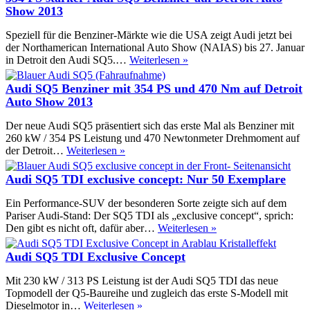
A
Show 2013
S
T
Speziell für die Benziner-Märkte wie die USA zeigt Audi jetzt bei
p
der Northamerican International Auto Show (NAIAS) bis 27. Januar
m
354
in Detroit den Audi SQ5.…
Weiterlesen »
3
PS
P
starker
Audi SQ5 Benziner mit 354 PS und 470 Nm auf Detroit
Audi
Auto Show 2013
SQ5
Benziner
Der neue Audi SQ5 präsentiert sich das erste Mal als Benziner mit
auf
260 kW / 354 PS Leistung und 470 Newtonmeter Drehmoment auf
Detroit
Audi
der Detroit…
Weiterlesen »
Auto
SQ5
Show
Benziner
Audi SQ5 TDI exclusive concept: Nur 50 Exemplare
2013
mit
354
Ein Performance-SUV der besonderen Sorte zeigte sich auf dem
PS
Pariser Audi-Stand: Der SQ5 TDI als „exclusive concept“, sprich:
und
Audi
Den gibt es nicht oft, dafür aber…
Weiterlesen »
470
SQ5
Nm
TDI
Audi SQ5 TDI Exclusive Concept
auf
exclusive
Detroit
concept:
Mit 230 kW / 313 PS Leistung ist der Audi SQ5 TDI das neue
Auto
Nur
Topmodell der Q5-Baureihe und zugleich das erste S-Modell mit
Show
50
Audi
Dieselmotor in…
Weiterlesen »