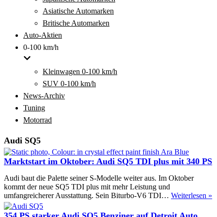
Asiatische Automarken
Britische Automarken
Auto-Aktien
0-100 km/h
Kleinwagen 0-100 km/h
SUV 0-100 km/h
News-Archiv
Tuning
Motorrad
Audi SQ5
Marktstart im Oktober: Audi SQ5 TDI plus mit 340 PS
Audi baut die Palette seiner S-Modelle weiter aus. Im Oktober
kommt der neue SQ5 TDI plus mit mehr Leistung und
M
umfangreicherer Ausstattung. Sein Biturbo-V6 TDI…
Weiterlesen »
i
O
354 PS starker Audi SQ5 Benziner auf Detroit Auto