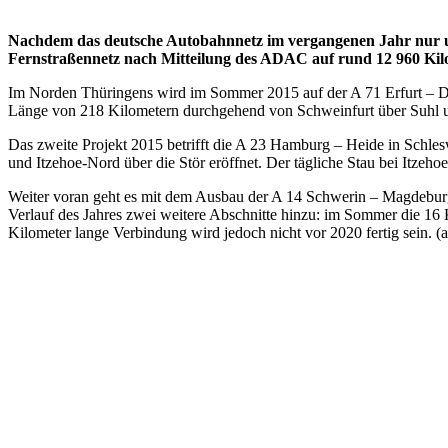
Nachdem das deutsche Autobahnnetz im vergangenen Jahr nur u
Fernstraßennetz nach Mitteilung des ADAC auf rund 12 960 Kil
Im Norden Thüringens wird im Sommer 2015 auf der A 71 Erfurt – Dre
Länge von 218 Kilometern durchgehend von Schweinfurt über Suhl un
Das zweite Projekt 2015 betrifft die A 23 Hamburg – Heide in Schles
und Itzehoe-Nord über die Stör eröffnet. Der tägliche Stau bei Itzeho
Weiter voran geht es mit dem Ausbau der A 14 Schwerin – Magdeburg
Verlauf des Jahres zwei weitere Abschnitte hinzu: im Sommer die 1
Kilometer lange Verbindung wird jedoch nicht vor 2020 fertig sein. (