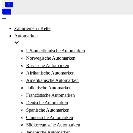
Navigation
umschalten
Navigation
umschalten
Zahnriemen / Kette
Automarken
US-amerikanische Automarken
Norwegische Automarken
Russische Automarken
Afrikanische Automarken
Amerikanische Automarken
Italienische Automarken
Französische Automarken
Deutsche Automarken
Spanische Automarken
Chinesische Automarken
Südkoreanische Automarken
Japanische Automarken