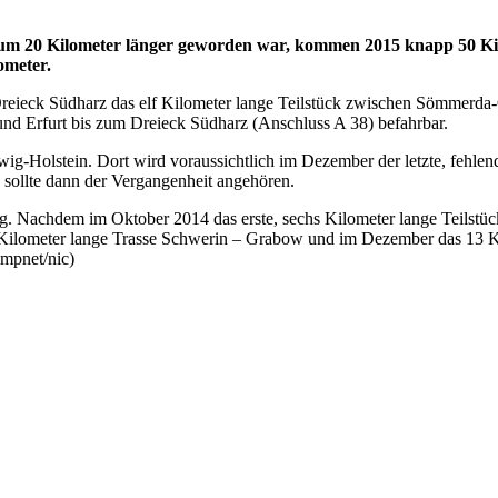
m 20 Kilometer länger geworden war, kommen 2015 knapp 50 Kil
ometer.
ieck Südharz das elf Kilometer lange Teilstück zwischen Sömmerda-Ost
d Erfurt bis zum Dreieck Südharz (Anschluss A 38) befahrbar.
wig-Holstein. Dort wird voraussichtlich im Dezember der letzte, fehl
e sollte dann der Vergangenheit angehören.
. Nachdem im Oktober 2014 das erste, sechs Kilometer lange Teilstü
6 Kilometer lange Trasse Schwerin – Grabow und im Dezember das 13 
ampnet/nic)