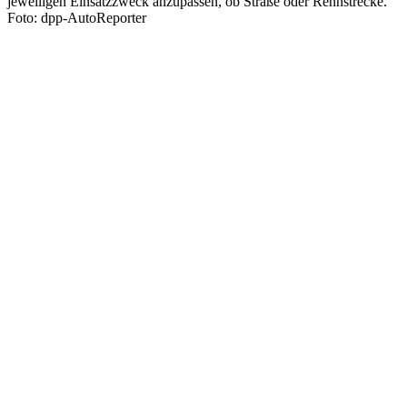
jeweiligen Einsatzzweck anzupassen, ob Straße oder Rennstrecke.
Foto: dpp-AutoReporter